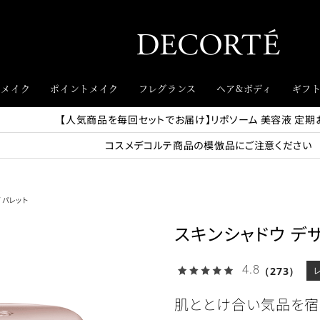
スメイク
ポイントメイク
フレグランス
ヘア&ボディ
ギフ
【人気商品を毎回セットでお届け】リポソーム 美容液 定期
コスメデコルテ商品の模倣品にご注意ください
 パレット
スキンシャドウ デ
4.8
（273）
肌ととけ合い気品を宿