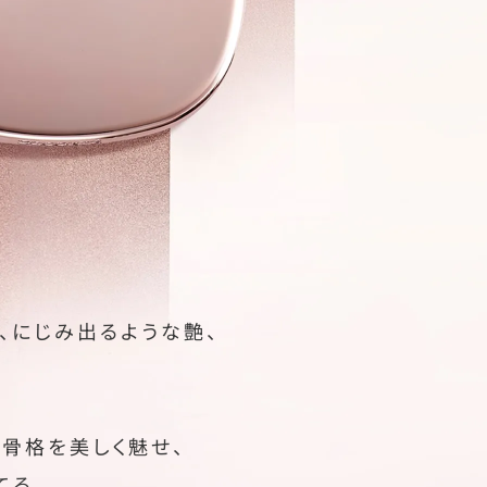
、にじみ出るような艶、
骨格を美しく魅せ、
てる。