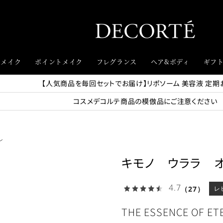
スメイク
ポイントメイク
フレグランス
ヘア&ボディ
ギフ
【人気商品を毎回セットでお届け】リポソーム 美容液 定期
コスメデコルテ商品の模倣品にご注意ください
レ
キモノ ウララ 
4.7
（27）
レ
THE ESSENCE OF 