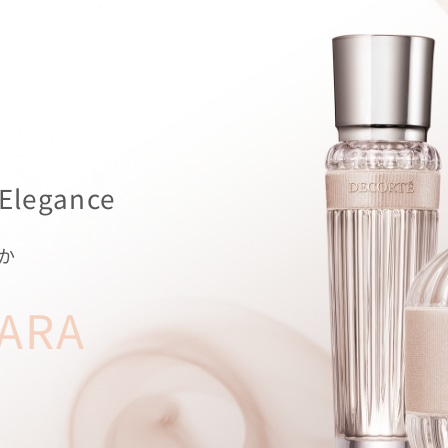
 Elegance
か
ARA