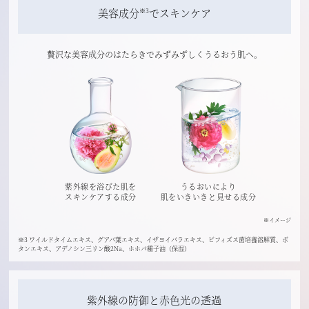
美容成分
でスキンケア
※3
贅沢な美容成分のはたらきでみずみずしくうるおう肌へ。
紫外線を浴びた肌を
うるおいにより
スキンケアする成分
肌をいきいきと見せる成分
※イメージ
※3 ワイルドタイムエキス、グアバ葉エキス、イザヨイバラエキス、ビフィズス菌培養溶解質、ボ
タンエキス、アデノシン三リン酸2Na、ホホバ種子油（保湿）
紫外線の防御と赤色光の透過