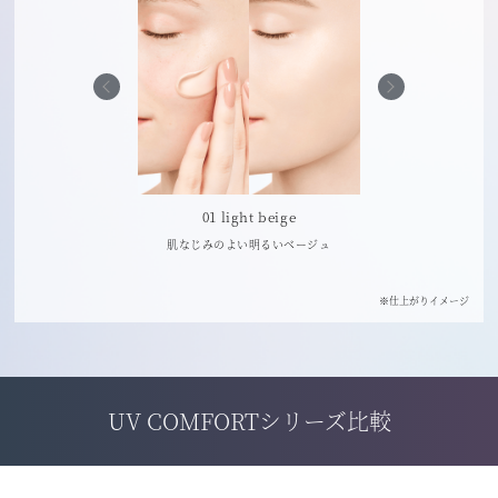
avender rose
01 light beige
02 beig
と血色感を引きだす
肌なじみのよい明るいベージュ
肌なじみのよいヘルシ
ベンダーローズ
※仕上がりイメージ
UV COMFORTシリーズ比較