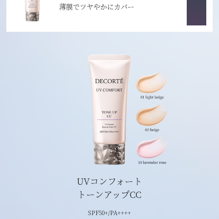
薄膜でツヤやかにカバー
UVコンフォート
トーンアップCC
SPF50+/PA++++