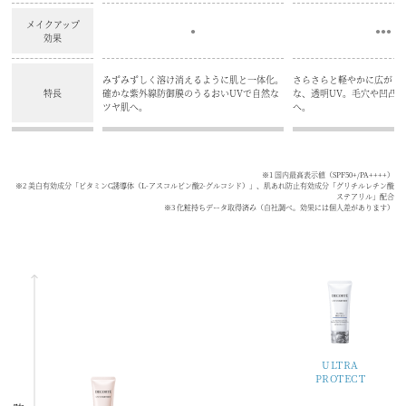
メイクアップ
●
●●●
効果
みずみずしく溶け消えるように肌と一体化。
さらさらと軽やかに広がり
特長
確かな紫外線防御膜のうるおいUVで自然な
な、透明UV。毛穴や凹凸
ツヤ肌へ。
へ。
※1 国内最高表示値（SPF50+/PA++++）
※2 美白有効成分「ビタミンC誘導体（L-アスコルビン酸2-グルコシド）」、肌あれ防止有効成分「グリチルレチン酸
ステアリル」配合
※3 化粧持ちデータ取得済み（自社調べ。効果には個人差があります）
ULTRA
PROTECT