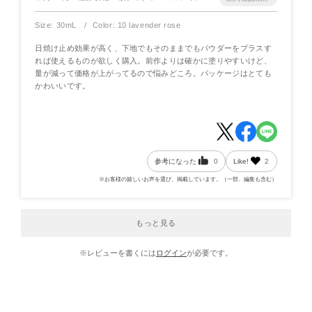
Size: 30mL
Color: 10 lavender rose
日焼け止め効果が高く、下地でもそのままでもパウダーをプラスす
れば使えるものが欲しく購入。前作よりは確かに塗りやすいけど、
量が減って価格が上がってるので悩みどころ。パッケージはとても
かわいいです。
参考になった
0
Like!
2
※お客様の嬉しいお声を選び、掲載しています。（一部、編集も含む）
もっと見る
※レビューを書くには
ログイン
が必要です。