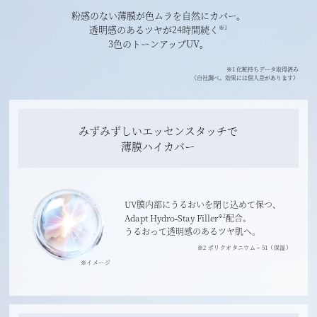
粉感のない薄膜が色ムラを自然にカバー。
透明感のあるツヤが24時間続く
※1
3色のトーンアップUV。
※1 化粧持ちデータ取得済み
（自社調べ。効果には個人差があります）
みずみずしいエッセンスタッチで
薄膜ハイカバー
UV膜内部にうるおいを閉じ込めて保つ、
Adapt Hydro‐Stay Filler
配合。
※2
うるおって透明感のあるツヤ肌へ。
※2 ポリクオタニウム－51（保湿）
※イメージ