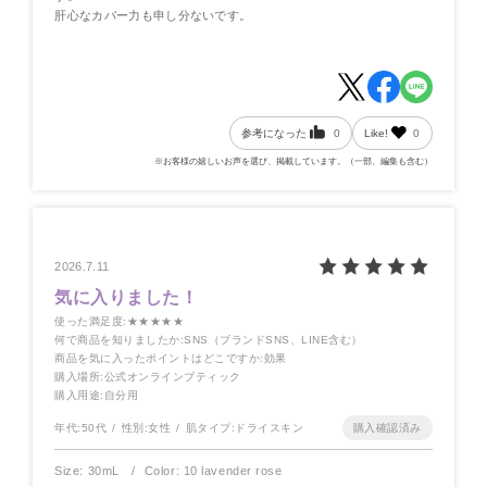
肝心なカバー力も申し分ないです。
参考になった
0
Like!
0
※お客様の嬉しいお声を選び、掲載しています。（一部、編集も含む）
2026.7.11
気に入りました！
使った満足度
:★★★★★
何で商品を知りましたか
:SNS（ブランドSNS、LINE含む）
商品を気に入ったポイントはどこですか
:効果
購入場所
:公式オンラインブティック
購入用途
:自分用
年代:
50代
性別:
女性
肌タイプ:
ドライスキン
Size: 30mL
Color: 10 lavender rose