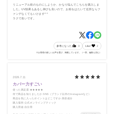
リニューアル前のものにしようか、かなり悩んでこちらを購入しま
した。UV効果もあるし伸びも良いので、お粉をはたいて近所ならフ
ァンデなくてもいけます^ ^
ラクで良いです。
参考になった
3
Like!
2
※お客様の嬉しいお声を選び、掲載しています。（一部、編集も含む）
2026.7.11
カバー力すごい
使った満足度
:★★★★★
何で商品を知りましたか
:SNS（ブランド以外のInstagramなど）
商品を気に入ったポイントはどこですか
:美容成分
購入場所
:公式オンラインブティック
購入用途
:自分用