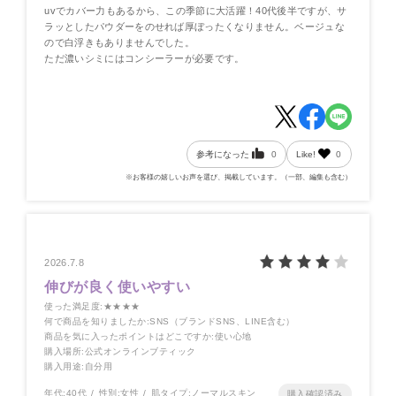
uvでカバー力もあるから、この季節に大活躍！40代後半ですが、サ
ラッとしたパウダーをのせれば厚ぼったくなりません。ベージュな
ので白浮きもありませんでした。
ただ濃いシミにはコンシーラーが必要です。
参考になった
0
Like!
0
※お客様の嬉しいお声を選び、掲載しています。（一部、編集も含む）
2026.7.8
伸びが良く使いやすい
使った満足度
:★★★★
何で商品を知りましたか
:SNS（ブランドSNS、LINE含む）
商品を気に入ったポイントはどこですか
:使い心地
購入場所
:公式オンラインブティック
購入用途
:自分用
年代:
40代
性別:
女性
肌タイプ:
ノーマルスキン