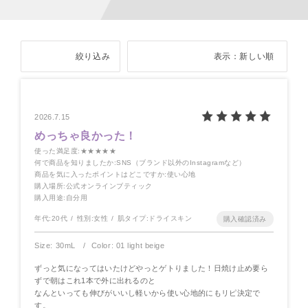
絞り込み
表示：新しい順
2026.7.15
めっちゃ良かった！
使った満足度
:★★★★★
何で商品を知りましたか
:SNS（ブランド以外のInstagramなど）
商品を気に入ったポイントはどこですか
:使い心地
購入場所
:公式オンラインブティック
購入用途
:自分用
年代:
20代
性別:
女性
肌タイプ:
ドライスキン
Size: 30mL
Color: 01 light beige
ずっと気になってはいたけどやっとゲトりました！日焼け止め要ら
ずで朝はこれ1本で外に出れるのと
なんといっても伸びがいいし軽いから使い心地的にもリピ決定で
す。