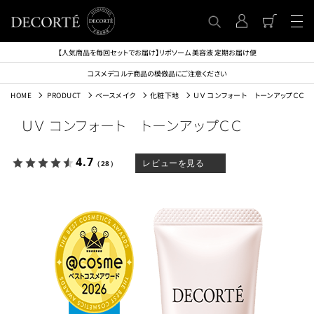
【人気商品を毎回セットでお届け】リポソーム 美容液 定期お届け便
コスメデコルテ商品の模倣品にご注意ください
HOME
PRODUCT
ベースメイク
化粧下地
ＵＶ コンフォート トーンアップＣＣ
ＵＶ コンフォート トーンアップＣＣ
4.7
レビューを見る
（28）