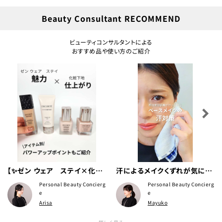
Beauty Consultant RECOMMEND
ビューティコンサルタントによる
おすすめ品や使い方のご紹介
【✨ゼン ウェア ステイ×化粧
汗によるメイクくずれが気にな
下地✨パワーアップポイントも
る方必見✊ 現役美容部員が行
Personal Beauty Concierg
Personal Beauty Concierg
ご紹介！】
っている汗対策💦
e
e
Arisa
Mayuko