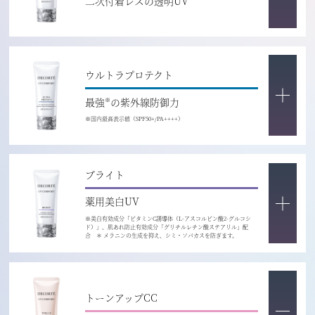
二次付着レスの透明UV
ウルトラプロテクト
最強
の紫外線防御力
※
※国内最高表示値（SPF50+/PA++++）
ブライト
薬用美白UV
※美白有効成分「ビタミンC誘導体（L-アスコルビン酸2-グルコシ
ド）」、肌あれ防止有効成分「グリチルレチン酸ステアリル」配
合 ＊ メラニンの生成を抑え、シミ・ソバカスを防ぎます。
トーンアップCC