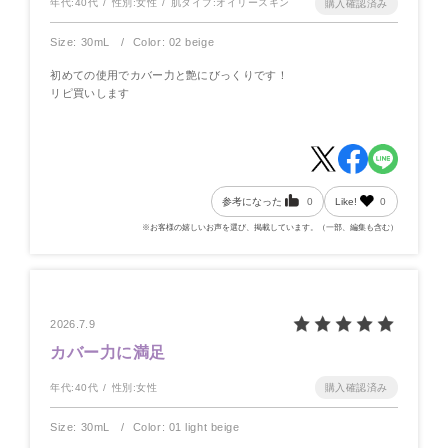
年代:
40代
性別:
女性
肌タイプ:
オイリースキン
Size: 30mL
Color: 02 beige
初めての使用でカバー力と艶にびっくりです！
リピ買いします
参考になった
0
Like!
0
※お客様の嬉しいお声を選び、掲載しています。（一部、編集も含む）
2026.7.9
カバー力に満足
年代:
40代
性別:
女性
Size: 30mL
Color: 01 light beige