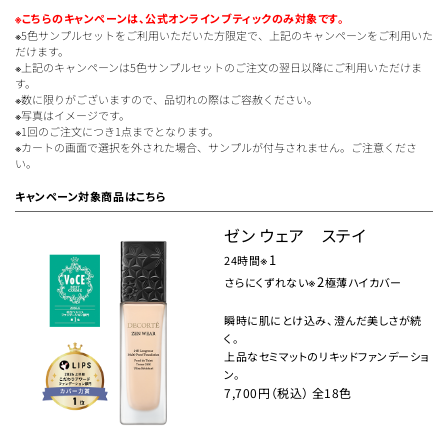
※こちらのキャンペーンは、公式オンラインブティックのみ対象です。
※5色サンプルセットをご利用いただいた方限定で、上記のキャンペーンをご利用いた
だけます。
※上記のキャンペーンは5色サンプルセットのご注文の翌日以降にご利用いただけま
す。
※数に限りがございますので、品切れの際はご容赦ください。
※写真はイメージです。
※1回のご注文につき1点までとなります。
※カートの画面で選択を外された場合、サンプルが付与されません。ご注意くださ
い。
キャンペーン対象商品はこちら
ゼン ウェア ステイ
※1
24時間
※2
さらにくずれない
極薄ハイカバー
瞬時に肌にとけ込み、澄んだ美しさが続
く。
上品なセミマットのリキッドファンデーショ
ン。
7,700円（税込）
全18色