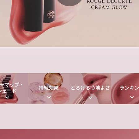
P
l
a
ーマップ・
持続効果
とろける心地よさ
ランキ
シェード
y
V