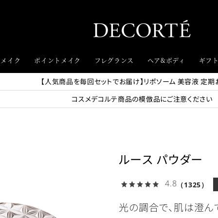
スメイク
ポイントメイク
フレグランス
ヘア&ボディ
ギフ
【人気商品を毎回セットでお届け】リポソーム 美容液 定期
コスメデコルテ商品の模倣品にご注意ください
ルース パウダー
4.8
（1325）
光の調合で、肌は澄ん