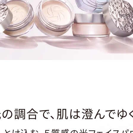
光の調合で、肌は澄んでゆく
、とけ込む、５質感の光フェイスパ