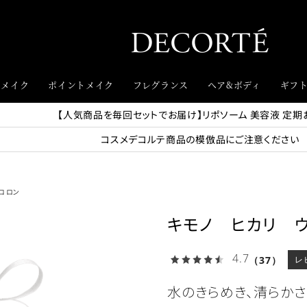
スメイク
ポイントメイク
フレグランス
ヘア&ボディ
ギフ
【人気商品を毎回セットでお届け】リポソーム 美容液 定期
コスメデコルテ商品の模倣品にご注意ください
コロン
キモノ ヒカリ 
4.7
（37）
レ
水のきらめき、清らかさ