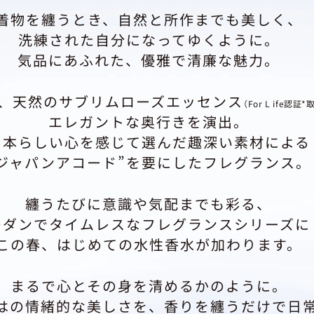
着物を纏うとき、自然と所作までも美しく、
洗練された自分になってゆくように。
気品にあふれた、優雅で清廉な魅力。
、天然のサブリムローズエッセンス
（For L ife認証*
エレガントな奥行きを演出。
日本らしい心を感じて選んだ趣深い素材による
“ジャパンアコード”を要にしたフレグランス。
纏うたびに意識や気配までも彩る、
モダンでタイムレスなフレグランスシリーズに
この春、はじめての水性香水が加わります。
まるで心とその身を清めるかのように。
はの情緒的な美しさを、香りを纏うだけで日