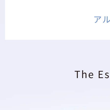
ア
The Es