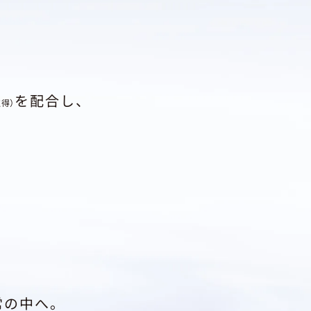
を配合し、
取得）
常の中へ。