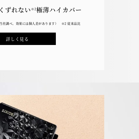
くずれない
極薄ハイカバー
※2
（当社調べ。効果には個人差があります） ※2 従来品比
詳しく見る