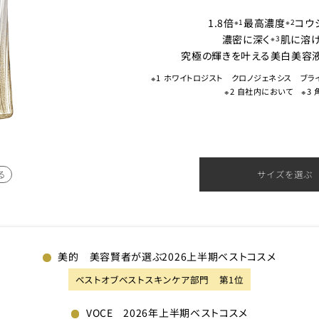
1.8倍
最高濃度
コウ
※1
※2
濃密に深く
肌に溶け
※3
究極の輝きを叶える美白美容液
※1 ホワイトロジスト クロノジェネシス ブラ
※2 自社内において ※3 
る
サイズを選ぶ
美的 美容賢者が選ぶ2026上半期ベストコスメ
ベストオブベストスキンケア部門 第1位
VOCE 2026年上半期ベストコスメ