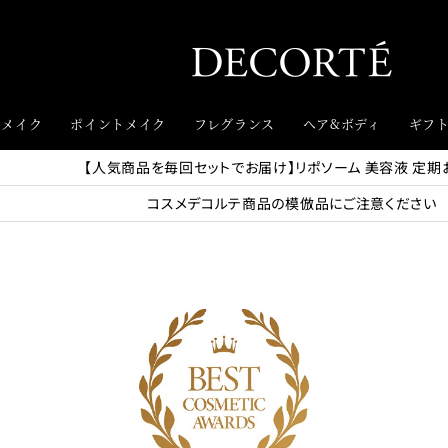
スメイク
ポイントメイク
フレグランス
ヘア&ボディ
ギフ
【人気商品を毎回セットでお届け】リポソーム 美容液 定期
コスメデコルテ商品の模倣品にご注意ください