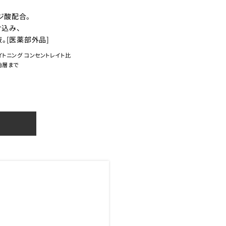
ジ酸配合。
込み、
。[医薬部外品]
イトニング コンセントレイト比
角層まで