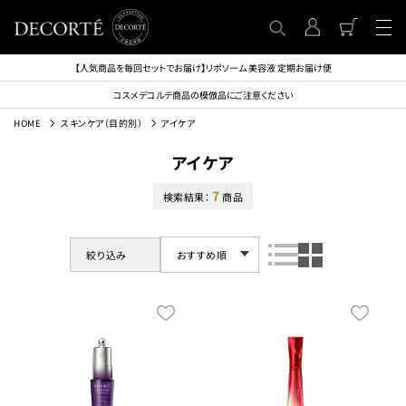
【人気商品を毎回セットでお届け】リポソーム 美容液 定期お届け便
コスメデコルテ商品の模倣品にご注意ください
HOME
スキンケア（目的別）
アイケア
アイケア
7
検索結果：
商品
絞り込み
おすすめ順