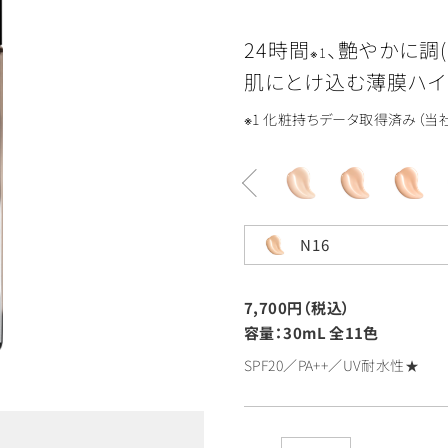
24時間
、艶やかに調(
※1
肌にとけ込む薄膜ハイ
※1 化粧持ちデータ取得済み（
N16
7,700円（税込）
容量：30mL
全11色
SPF20／PA++／UV耐水性★