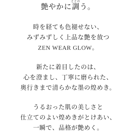
ととの
艶やかに
調
う。
時を経ても色褪せない、
みずみずしく上品な艶を放つ
ZEN WEAR GLOW。
新たに着目したのは、
心を澄まし、丁寧に磨られた、
奥行きまで清らかな墨の煌めき。
うるおった肌の美しさと
仕立てのよい煌めきがとけあい、
一瞬で、品格が艶めく。