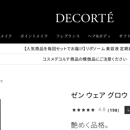
スメイク
ポイントメイク
フレグランス
ヘア&ボディ
ギフ
【人気商品を毎回セットでお届け】リポソーム 美容液 定
コスメデコルテ商品の模倣品にご注意ください
ロウ
ゼン ウェア グロウ
4.8
（198）
艶めく品格。