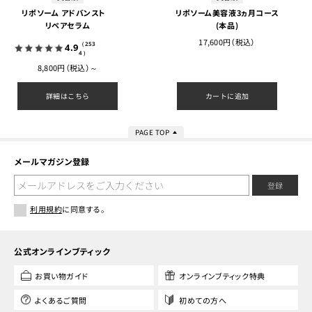
リポソーム アドバンスト
リポソーム美容液3ヵ月コース
リペアセラム
(本品)
17,600円（税込）
（253
4.9
4）
8,800円（税込）～
詳細はこちら
カートに追加
PAGE TOP
メールマガジン登録
登録
利用規約
に同意する。
公式オンラインブティック
お買い物ガイド
オンラインブティック特典
よくあるご質問
初めての方へ