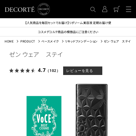
【人気商品を毎回セットでお届け】リポソーム 美容液 定期お届け便
コスメデコルテ商品の模倣品にご注意ください
HOME
PRODUCT
ベースメイク
リキッドファンデーション
ゼン ウェア ステイ
ゼン ウェア ステイ
4.7
（102）
レビューを見る