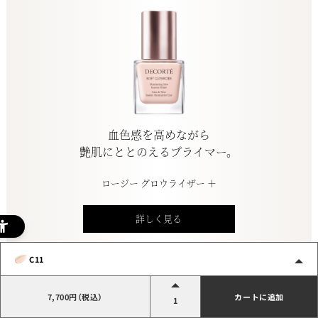
血色感を高めながら
艶肌にととのえるプライマー。
ロージー グロウライザー ＋
詳しく見る
C11
7,700円（税込）
カートに追加
1