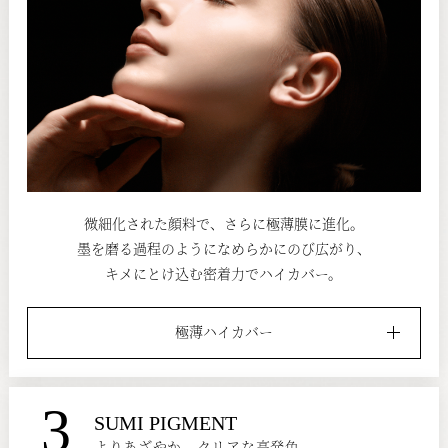
微細化された顔料で、さらに極薄膜に進化。
墨を磨る過程のようになめらかにのび広がり、
キメにとけ込む密着力でハイカバー。
極薄ハイカバー
3
SUMI PIGMENT
よりあざやか、クリアな高発色