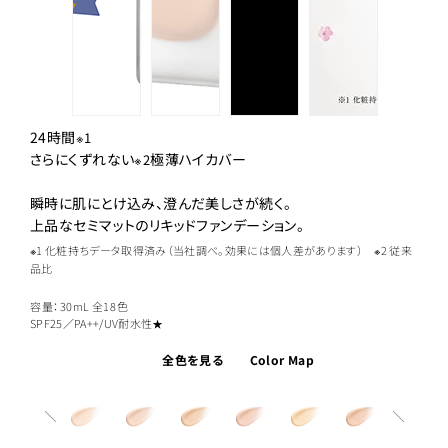
24時間
※1
さらにくずれない
極薄ハイカバー
※2
瞬時に肌にとけ込み、澄んだ美しさが続く。
上品なセミマットのリキッドファンデーション。
※1 化粧持ちデータ取得済み（当社調べ。効果には個人差があります） ※2 従来
品比
容量：30mL
全18色
SPF25／PA++/UV耐水性★
全色を見る
Color Map