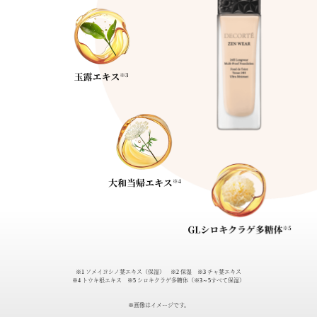
※1 ソメイヨシノ葉エキス（保湿） ※2 保湿 ※3 チャ葉エキス
※4 トウキ根エキス ※5 シロキクラゲ多糖体（※3～5すべて保湿）
※画像はイメージです。