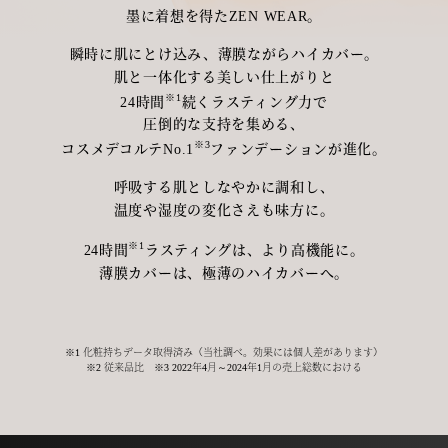
墨に着想を得たZEN WEAR。
瞬時に肌にとけ込み、薄膜ながらハイカバー。
肌と一体化する美しい仕上がりと
※1
24時間
続くラスティング力で
圧倒的な支持を集める、
※3
コスメデコルテNo.1
ファンデーションが進化。
呼吸する肌としなやかに調和し、
温度や湿度の変化さえも味方に。
※1
24時間
ラスティングは、より高機能に。
薄膜カバーは、極薄のハイカバーへ。
※1 化粧持ちデータ取得済み（当社調べ。効果には個人差があります）
※2 従来品比 ※3 2022年4月～2024年1月の売上総数における