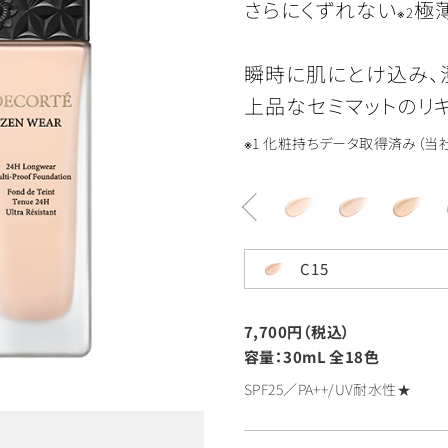
さらにくずれない
極
※2
瞬時に肌にとけ込み、
上品なセミマットのリキ
※1 化粧持ちデータ取得済み（当
C15
7,700円（税込）
容量：30mL
全18色
SPF25／PA++/UV耐水性★