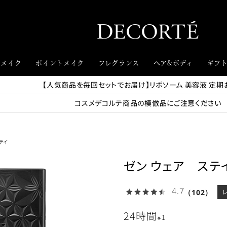
スメイク
ポイントメイク
フレグランス
ヘア&ボディ
ギフ
【人気商品を毎回セットでお届け】リポソーム 美容液 定期
コスメデコルテ商品の模倣品にご注意ください
テイ
ゼン ウェア ステ
4.7
（102）
24時間
※1