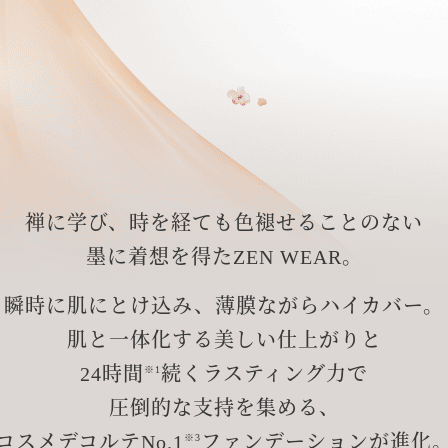
禅に学び、時を経ても色褪せることのない
墨に着想を得たZEN WEAR。
瞬時に肌にとけ込み、薄膜ながらハイカバー。
肌と一体化する美しい仕上がりと
24時間
続くラスティング力で
※1
圧倒的な支持を集める、
コスメデコルテNo.1
ファンデーションが進化
※3