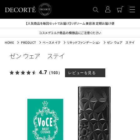
【人気商品を毎回セットでお届け】リポソーム 美容液 定期お届け便
コスメデコルテ商品の模倣品にご注意ください
HOME
PRODUCT
ベースメイク
リキッドファンデーション
ゼン ウェア ステイ
ゼン ウェア ステイ
4.7
（103）
レビューを見る