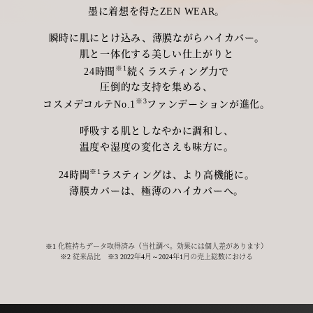
墨に着想を得たZEN WEAR。
瞬時に肌にとけ込み、薄膜ながらハイカバー。
肌と一体化する美しい仕上がりと
※1
24時間
続くラスティング力で
圧倒的な支持を集める、
※3
コスメデコルテNo.1
ファンデーションが進化。
呼吸する肌としなやかに調和し、
温度や湿度の変化さえも味方に。
※1
24時間
ラスティングは、より高機能に。
薄膜カバーは、極薄のハイカバーへ。
※1 化粧持ちデータ取得済み（当社調べ。効果には個人差があります）
※2 従来品比 ※3 2022年4月～2024年1月の売上総数における