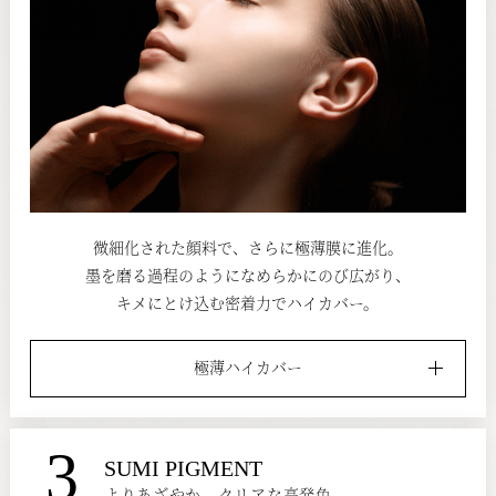
微細化された顔料で、さらに極薄膜に進化。
墨を磨る過程のようになめらかにのび広がり、
キメにとけ込む密着力でハイカバー。
極薄ハイカバー
3
SUMI PIGMENT
よりあざやか、クリアな高発色