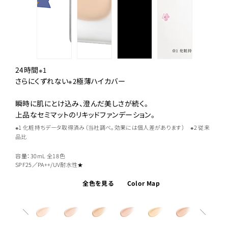
24時間
※1
さらにくずれない
極薄ハイカバー
※2
瞬時に肌にとけ込み、澄んだ美しさが続く。
上品なセミマットのリキッドファンデーション。
※1 化粧持ちデータ取得済み（当社調べ。効果には個人差があります） ※2 従来
品比
容量：30mL
全18色
SPF25／PA++/UV耐水性★
全色を見る
Color Map