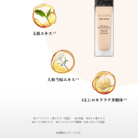
※1 ソメイヨシノ葉エキス（保湿） ※2 保湿 ※3 チャ葉エキス
※4 トウキ根エキス ※5 シロキクラゲ多糖体（※3～5すべて保湿）
※画像はイメージです。