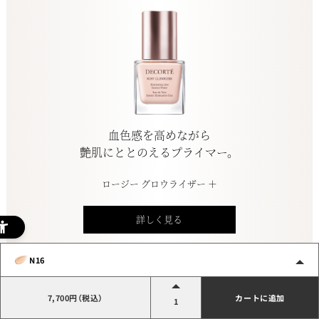
血色感を高めながら
艶肌にととのえるプライマー。
ロージー グロウライザー ＋
詳しく見る
N16
7,700円（税込）
カートに追加
1