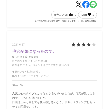
参考になった
0
Like!
1
※お客様の嬉しいお声を選び、掲載しています。（一部、編集も含む）
2024.6.27
毛穴が気になったので。
使った満足度
:★★★★
何で商品を知りましたか
:WEB
商品を気に入ったポイントはどこですか
:使い心地
年代:
40代
性別:
女性
肌タイプ:
オイリードライスキン
Size: 30g
人気の他のタイプとこちらとで悩んでいましたが、毛穴が気になる
ので、こちらを選びました。
日焼け止めと重ねても使用感は悪くなく、リキッドファンデと合わ
せても問題ないです。