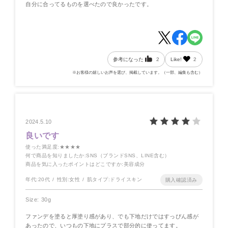
自分に合ってるものを選べたので良かったです。
参考になった
2
Like!
2
※お客様の嬉しいお声を選び、掲載しています。（一部、編集も含む）
2024.5.10
良いです
使った満足度
:★★★★
何で商品を知りましたか
:SNS（ブランドSNS、LINE含む）
商品を気に入ったポイントはどこですか
:美容成分
年代:
20代
性別:
女性
肌タイプ:
ドライスキン
Size: 30g
ファンデを塗ると厚塗り感があり、でも下地だけではすっぴん感が
あったので、いつもの下地にプラスで部分的に使ってます。