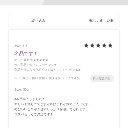
絞り込み
表示：新しい順
2024.7.5
名品です！
使った満足度
:★★★★★
何で商品を知りましたか
:その他
商品を気に入ったポイントはどこですか
:使い心地
年代:
50代
性別:
女性
肌タイプ:
ドライスキン
Size: 30g
3本目購入しました！
新しい下地もでてますが私はこれがお気に入りです。
のびいいし白浮きせずしっかり保湿してくれます。
コスパもよくて満足です！