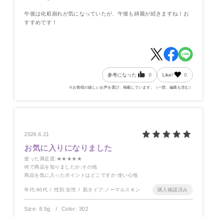
午後は化粧崩れが気になっていたが、午後も綺麗が続きますね！お
すすめです！
参考になった
0
Like!
0
※お客様の嬉しいお声を選び、掲載しています。（一部、編集も含む）
2026.6.21
お気に入りになりました
使った満足度
:★★★★★
何で商品を知りましたか
:その他
商品を気に入ったポイントはどこですか
:使い心地
年代:
60代
性別:
女性
肌タイプ:
ノーマルスキン
Size: 8.5g
Color: 302