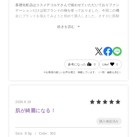
基礎化粧品はコスメデコルテさんで揃わせていただいておりファン
デーションだけは別ブランドの物を使っておりました。今回この機
会にブランドを揃えてみようと初めて購入しました。さすがに肌馴
染みが良く化粧崩れ無しで驚きました。お化粧直しをしても厚くな
続きを読む
らずさらっと心地よいです。さらに意外とリーズナブルで良かった
です。
参考になった
0
Like!
0
※お客様の嬉しいお声を選び、掲載しています。（一部、編集も含む）
2026.6.19
肌が綺麗になる！
Size: 8.5g
Color: 302