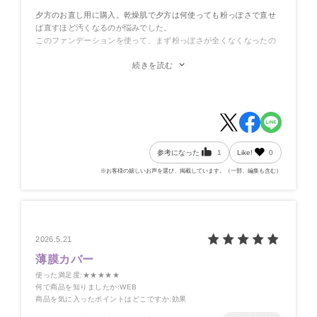
夕方のお直し用に購入。乾燥肌で夕方は何使っても粉っぽさで直せ
ば直すほど汚くなるのが悩みでした。
このファンデーションを使って、まず粉っぽさが全くなくなったの
がビックリです。朝イチのメイクかと思うほど肌が綺麗になるの
続きを読む
で、とても感動しています。
私はひどいシミがあるので、カバー力はそれ程感じませんが、お直
し用には十分です。
リピ確定です！
参考になった
1
Like!
0
※お客様の嬉しいお声を選び、掲載しています。（一部、編集も含む）
2026.5.21
薄膜カバー
使った満足度
:★★★★★
何で商品を知りましたか
:WEB
商品を気に入ったポイントはどこですか
:効果