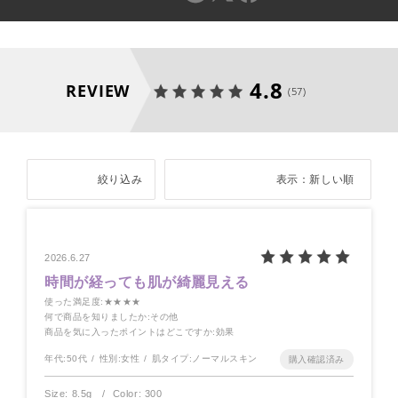
4.8
REVIEW
(57)
絞り込み
表示：新しい順
2026.6.27
時間が経っても肌が綺麗見える
使った満足度
:★★★★
何で商品を知りましたか
:その他
商品を気に入ったポイントはどこですか
:効果
年代:
50代
性別:
女性
肌タイプ:
ノーマルスキン
Size: 8.5g
Color: 300