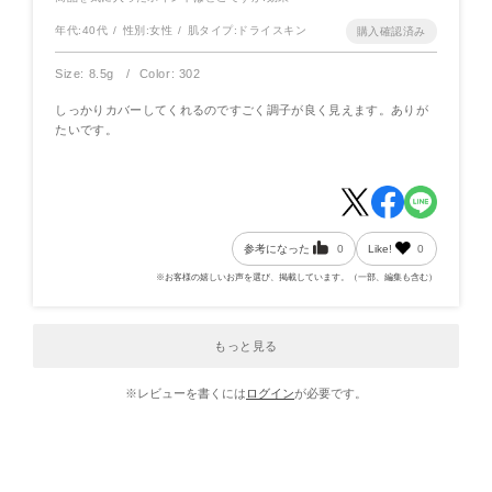
年代:
40代
性別:
女性
肌タイプ:
ドライスキン
Size: 8.5g
Color: 302
しっかりカバーしてくれるのですごく調子が良く見えます。ありが
たいです。
参考になった
0
Like!
0
※お客様の嬉しいお声を選び、掲載しています。（一部、編集も含む）
もっと見る
※レビューを書くには
ログイン
が必要です。