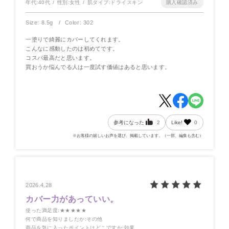
年代:
40代
性別:
女性
肌タイプ:
ドライスキン
Size: 8.5g
Color: 302
一塗りで綺麗にカバーしてくれます。
こんなに感動したのは初めてです。
コスパ最高だと思います。
買おうか悩んでる人は一度試す価値はあると思います。
参考になった
2
Like!
0
※お客様の嬉しいお声を選び、掲載しています。（一部、編集も含む）
2026.4.28
カバー力があっていい。
使った満足度
:★★★★★
何で商品を知りましたか
:その他
商品を気に入ったポイントはどこですか
:効果