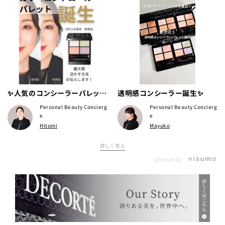
✨人気のコンシーラーパレット
透明感コンシーラー誕生✨
から待望のカラーコントロール
Personal Beauty Concierg
Personal Beauty Concierg
パレット発売✨
e
e
Hitomi
Mayuko
詳しく見る
powered by