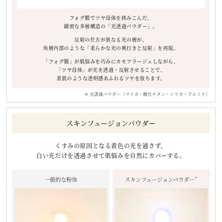
フォグ膜でツヤ母体を挟みこんだ、
緻密な多層構造の「光透過パウダー」。
反射の仕方が異なる光の層が、
角層内部のような「柔らかな光の奥行きと反射」を再現。
「フォグ膜」が肌悩みを巧みにカモフラージュしながら、
「ツヤ母体」が光を透過・反射させることで、
素肌のような透明感あふれるツヤを放ちます。
＊ 光透過パウダー〔マイカ・酸化チタン・シリカ・アルミナ〕
スキンフュージョンパウダー
くすみの原因となる黄色の光を通さず、
白い光だけを透過させて肌悩みを自然にカバーする。
一般的な粉体
スキンフュージョンパウダー
＊