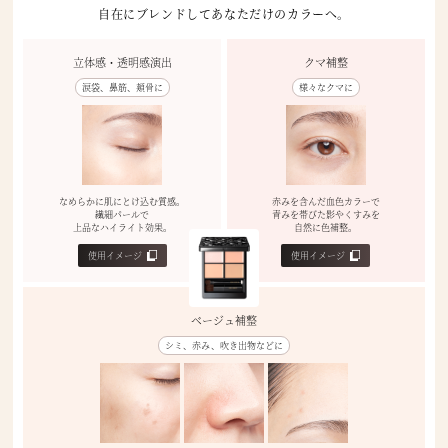
自在にブレンドしてあなただけのカラーへ。
立体感・透明感演出
クマ補整
涙袋、鼻筋、頬骨に
様々なクマに
なめらかに肌にとけ込む質感。
赤みを含んだ血色カラーで
繊細パールで
青みを帯びた影やくすみを
上品なハイライト効果。
自然に色補整。
使用イメージ
使用イメージ
ベージュ補整
シミ、赤み、吹き出物などに