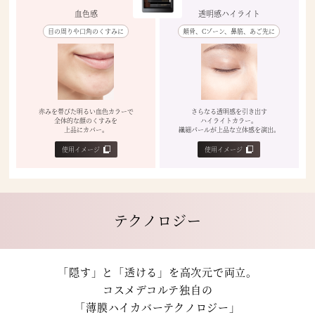
血色感
透明感ハイライト
目の周りや口角のくすみに
頬骨、Cゾーン、鼻筋、あご先に
赤みを帯びた明るい血色カラーで
さらなる透明感を引き出す
全体的な顔のくすみを
ハイライトカラー。
上品にカバー。
繊細パールが上品な立体感を演出。
使用イメージ
使用イメージ
テクノロジー
「隠す」と「透ける」を高次元で両立。
コスメデコルテ独自の
「薄膜ハイカバーテクノロジー」