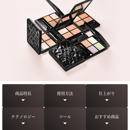
色と光を緻密に操り、クマ、シミ、色ムラを自然にカバー。
覆い隠すのではなく、素肌を描き替えたかのように整う。
粉感なく、薄く軽やかに密着するのに、ハイカバー。
それは、新感覚の美肌補整。
時間が経っても乾燥やひび割れを感じさせず、
つけたての美しさが続く。
理想の素肌感が、現実になる。
商品特長
使用方法
仕上がり
テクノロジー
ツール
おすすめ商品