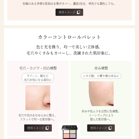
色幅のある多様な肌悩みを集中カバー。濃淡2色を、単色でも調色しても。
使用イメージ
カラーコントロールパレット
色と光を操り、均一で美しい立体感。
毛穴やくすみもカバーし、洗練された肌印象に。
毛穴・小ジワ・凹凸補整
赤み補整
Tゾーン、頬など
ニキビ跡、小鼻や頬の赤みに
毛穴が気になる部位に
赤みや色ムラを自然に色補整。
毛穴や凹凸をなめらかに整え、
トーンアップにより
フラットで均一な肌印象へ。
澄んだ肌印象へ。
使用イメージ
使用イメージ