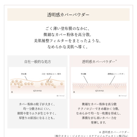
透明感カバーパウダー
ごく薄い塗布膜のなかに、
微細なカバー粉体を高分散。
美肌補整フィルターをまとったような、
なめらかな美肌へ導く。
自社一般的な処方
透明感カバーパウダー
＊
カバー粉体の粒子が大きく、
微細なカバー粉体を高分散
均一分散されにくい。
テクノロジーできめ細かく分散。
隙間や塗りムラが生じやすく、
なめらかで均一な一枚膜を形成し、
厚塗りの原因になることも。
薄膜ながら高いカバー力を
発揮します。
＊ 透明感カバーパウダー
〔酸化チタン・ジメチコン・ステアロイルグルタミン酸2Na〕