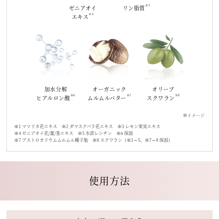
※5
ゼニアオイ
リン脂質
※4
エキス
加水分解
オーガニック
オリーブ
※6
※7
※8
ヒアルロン酸
ムルムルバター
スクワラン
※イメージ
※1 マツリカ花エキス ※2 ダマスクバラ花エキス ※3 レモン果実エキス
※4 ゼニアオイ花/葉/茎エキス ※5 水添レシチン ※6 保湿
※7 アストロカリウムムルムル種子脂 ※8 スクワラン（※1～5、※7～8 保湿）
使用方法