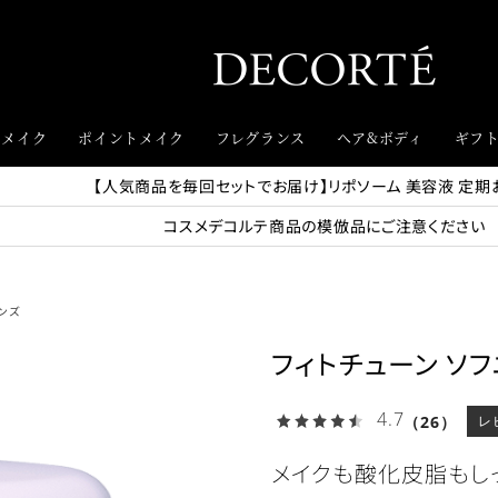
スメイク
ポイントメイク
フレグランス
ヘア&ボディ
ギフ
【人気商品を毎回セットでお届け】リポソーム 美容液 定期
コスメデコルテ商品の模倣品にご注意ください
レンズ
フィトチューン ソフ
4.7
（26）
レ
メイクも酸化皮脂もし