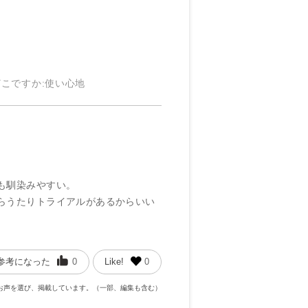
どこですか
:使い心地
も馴染みやすい。
らうたりトライアルがあるからいい
参考になった
0
Like!
0
お声を選び、掲載しています。（一部、編集も含む）