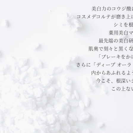
美白力のコウジ酸
コスメデコルテが磨き上
シミを
薬用美白
最先端の美白
肌奥で刻々と黒く
「ブレーキをか
さらに「ディープ オーラ
内からあふれるよ
今こそ、根深い
この上な