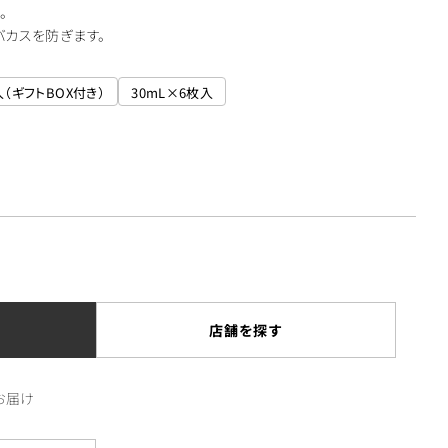
。
バカスを防ぎます。
入（ギフトBOX付き）
30mL×6枚入
店舗を探す
お届け