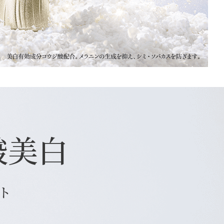
酸美白
ト