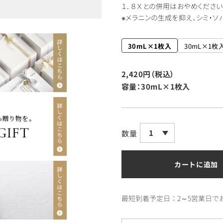
１．８Ｘとの併用はおやめください
※メラニンの生成を抑え、シミ・ソ
30mL×1枚入
30mL×1枚
2,420円（税込）
容量：30mL×1枚入
1
数量
カートに追加
最短到着予定日：2～5営業日で