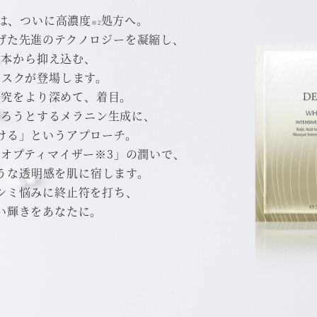
は、ついに高濃度
処方へ。
※2
げた先進のテクノロジーを凝縮し、
根本から抑え込む、
マスクが登場します。
研究をより深めて、着目。
なろうとするメラニン生成に、
ける」というアプローチ。
 オプティマイザー※3」の潤いで、
うな透明感を肌に宿します。
シミ悩みに終止符を打ち、
い輝きをあなたに。