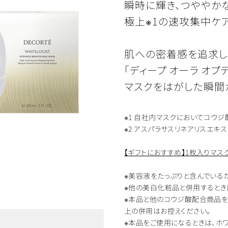
瞬時に輝き、つややか
極上※1の速攻集中ケ
肌への密着感を追求し
「ディープ オーラ オプ
マスクをはがした瞬間
※1 自社内マスクにおいてコウ
※2 アスパラサスリネアリスエキス
【ギフトにおすすめ】1枚入りマス
※美容液をたっぷりと含んでいる
※他の美白化粧品と併用するとき
※本品と他のコウジ酸配合商品を
上の併用はお控えください。
※本品をご使用になるときは、ホワ