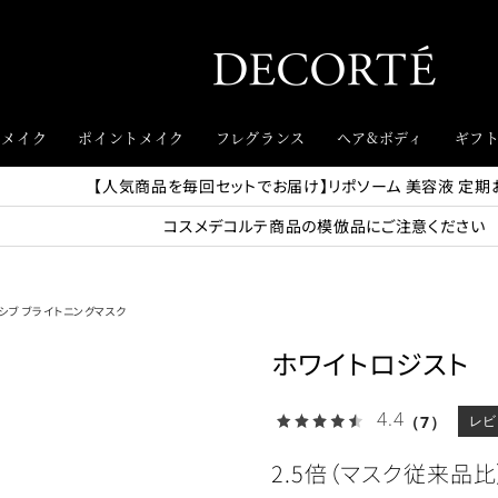
スメイク
ポイントメイク
フレグランス
ヘア&ボディ
ギフ
【人気商品を毎回セットでお届け】リポソーム 美容液 定期
コスメデコルテ商品の模倣品にご注意ください
シブ ブライトニングマスク
ホワイトロジスト 
4.4
（7）
レビ
2.5倍（マスク従来品