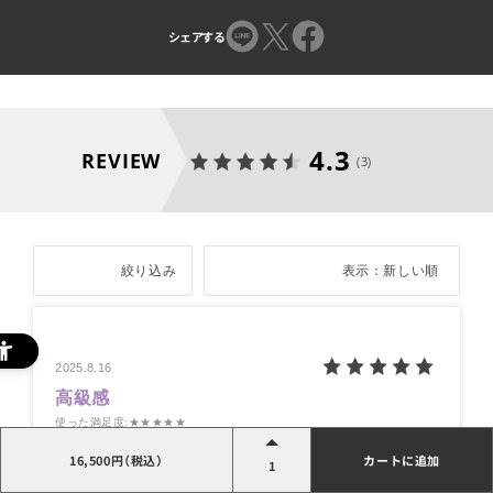
シェアする
4.3
REVIEW
(3)
絞り込み
表示：新しい順
2025.8.16
高級感
使った満足度
:★★★★★
何で商品を知りましたか
:その他
16,500円（税込）
カートに追加
商品を気に入ったポイントはどこですか
:効果
1
年代:
60代
性別:
男性