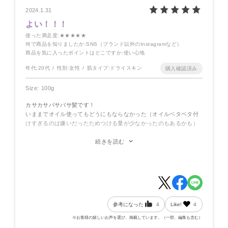
2024.1.31
よい！！！
使った満足度
:★★★★★
何で商品を知りましたか
:SNS（ブランド以外のInstagramなど）
商品を気に入ったポイントはどこですか
:使い心地
年代:
20代
性別:
女性
肌タイプ:
ドライスキン
Size: 100g
カサカサパサパサ髪です！
いままでオイル使ってもどうにもならなかった（オイルベタベタ付
けすぎるのは嫌いだったためつける量が少なかったのもあるかも）
けれど、こちらで人並みの髪になれました！
続きを読む
普段フレグランスシャンプー使ってるので無香料がでたら更にあり
がたい！でもいいかおり！
参考になった
4
Like!
4
※お客様の嬉しいお声を選び、掲載しています。（一部、編集も含む）