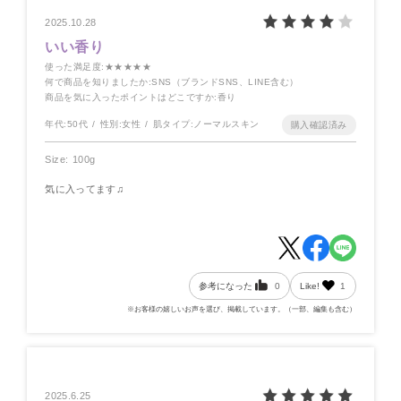
2025.10.28
いい香り
使った満足度
:★★★★★
何で商品を知りましたか
:SNS（ブランドSNS、LINE含む）
商品を気に入ったポイントはどこですか
:香り
年代:
50代
性別:
女性
肌タイプ:
ノーマルスキン
Size: 100g
気に入ってます♫
参考になった
0
Like!
1
※お客様の嬉しいお声を選び、掲載しています。（一部、編集も含む）
2025.6.25