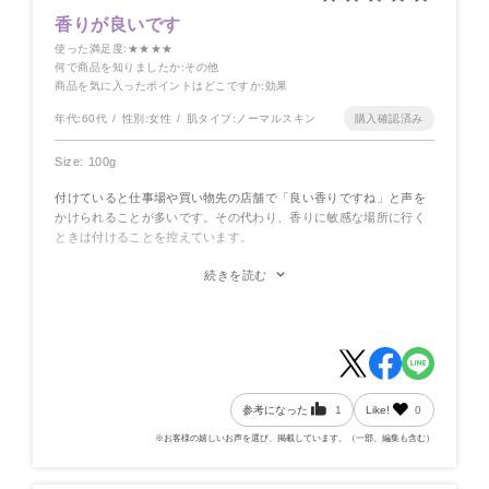
香りが良いです
使った満足度
:★★★★
何で商品を知りましたか
:その他
商品を気に入ったポイントはどこですか
:効果
年代:
60代
性別:
女性
肌タイプ:
ノーマルスキン
Size: 100g
付けていると仕事場や買い物先の店舗で「良い香りですね」と声を
かけられることが多いです。その代わり、香りに敏感な場所に行く
ときは付けることを控えています。
ドラッグストアで購入していた「洗い流さないトリートメント」の
続きを読む
乳液のようなテクスチャーを期待していましたが、きちんと使用方
法を読んでいなかったため、クリームの感触でした。
少量で髪の広がりを抑えてくれる点で非常に優秀です。
参考になった
1
Like!
0
※お客様の嬉しいお声を選び、掲載しています。（一部、編集も含む）