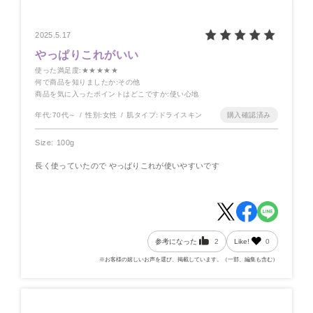
2025.5.17
やっぱりこれがいい
使った満足度
:★★★★★
何で商品を知りましたか
:その他
商品を気に入ったポイントはどこですか
:使い心地
年代:
70代～
性別:
女性
肌タイプ:
ドライスキン
Size: 100g
長く使っていたので やっぱりこれが使いやすいです
参考になった
2
Like!
0
※お客様の嬉しいお声を選び、掲載しています。（一部、編集も含む）