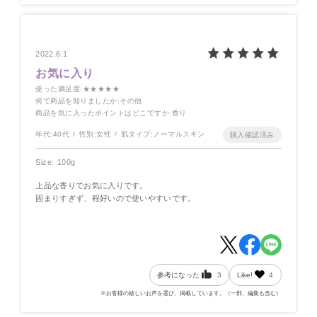
2022.6.1
お気に入り
使った満足度
:★★★★★
何で商品を知りましたか
:その他
商品を気に入ったポイントはどこですか
:香り
年代:
40代
性別:
女性
肌タイプ:
ノーマルスキン
Size: 100g
上品な香りでお気に入りです。
固まりすぎず、程好いので使いやすいです。
参考になった
3
Like!
4
※お客様の嬉しいお声を選び、掲載しています。（一部、編集も含む）