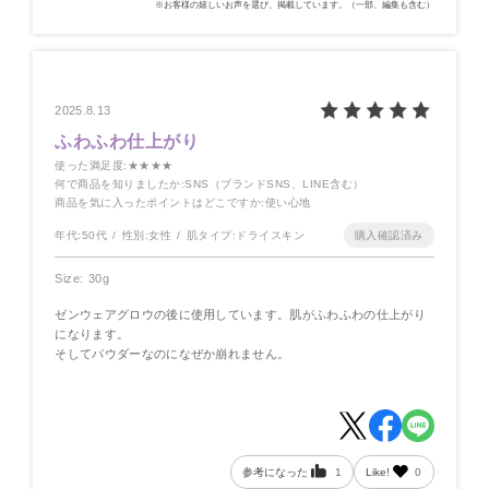
※お客様の嬉しいお声を選び、掲載しています。（一部、編集も含む）
2025.8.13
ふわふわ仕上がり
使った満足度
:★★★★
何で商品を知りましたか
:SNS（ブランドSNS、LINE含む）
商品を気に入ったポイントはどこですか
:使い心地
年代:
50代
性別:
女性
肌タイプ:
ドライスキン
Size: 30g
ゼンウェアグロウの後に使用しています。肌がふわふわの仕上がり
になります。
そしてパウダーなのになぜか崩れません。
参考になった
1
Like!
0