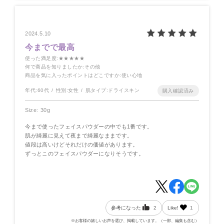
2024.5.10
今までで最高
使った満足度
:★★★★★
何で商品を知りましたか
:その他
商品を気に入ったポイントはどこですか
:使い心地
年代:
60代
性別:
女性
肌タイプ:
ドライスキン
Size: 30g
今まで使ったフェイスパウダーの中でも1番です。
肌が綺麗に見えて夜まで綺麗なままです。
値段は高いけどそれだけの価値があります。
ずっとこのフェイスパウダーになりそうです。
参考になった
2
Like!
1
※お客様の嬉しいお声を選び、掲載しています。（一部、編集も含む）