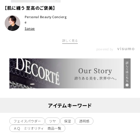
【肌に纏う 至高のご褒美】
Personal Beauty Concierg
e
Sanae
詳しく見る
powered by
アイテムキーワード
フェイスパウダー
ツヤ
保湿
透明感
ＡＱ ミリオリティ 商品一覧