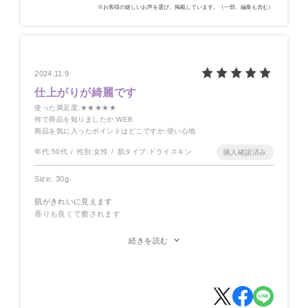
※お客様の嬉しいお声を選び、掲載しています。（一部、編集も含む）
2024.11.9
仕上がりが綺麗です
使った満足度
:★★★★★
何で商品を知りましたか
:WEB
商品を気に入ったポイントはどこですか
:使い心地
年代:
50代
性別:
女性
肌タイプ:
ドライスキン
Size: 30g
肌がきれいに見えます
香りも良くて癒されます
粉っぽくならず 薄いベールをまとったように 50代後半のくすみ
がちな私の肌を明るく見せてくれて大満足です
続きを読む
今回２度目の購入でレフィルです