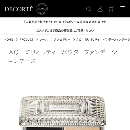
【人気商品を毎回セットでお届け】リポソーム 美容液 定期お届け便
コスメデコルテ商品の模倣品にご注意ください
HOME
PRODUCT
ツール
アクセサリー
ＡＱ ミリオリティ パウダーファンデーシ
ＡＱ ミリオリティ パウダーファンデーシ
ョンケース