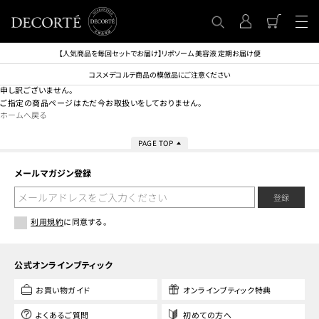
【人気商品を毎回セットでお届け】リポソーム 美容液 定期お届け便
コスメデコルテ商品の模倣品にご注意ください
申し訳ございません。
ご指定の商品ページはただ今お取扱いをしておりません。
ホームへ戻る
PAGE TOP
メールマガジン登録
登録
利用規約
に同意する。
公式オンラインブティック
お買い物ガイド
オンラインブティック特典
よくあるご質問
初めての方へ