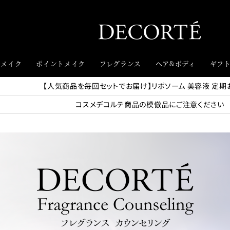
スメイク
ポイントメイク
フレグランス
ヘア&ボディ
ギフ
【人気商品を毎回セットでお届け】リポソーム 美容液 定期
コスメデコルテ商品の模倣品にご注意ください