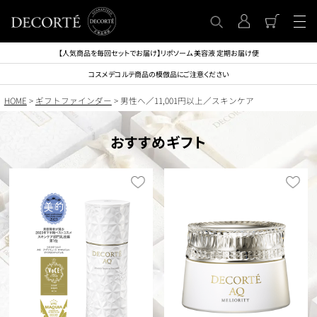
【人気商品を毎回セットでお届け】リポソーム 美容液 定期お届け便
コスメデコルテ商品の模倣品にご注意ください
HOME
>
ギフトファインダー
> 男性へ／11,001円以上／スキンケア
おすすめギフト