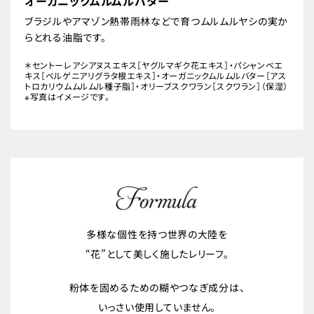
オーガニックムルムルバター
ブラジルやアマゾン熱帯雨林などで育つムルムルヤシの実か
らとれる油脂です。
＊セントーレアシアヌスエキス［ヤグルマギク花エキス］・パシャンベエ
キス［ベルゲニアリグラタ根エキス］・オーガニックムルムルバター［アス
トロカリウムムルムル種子脂］・オリーブスクワラン［スクワラン］（保湿）
※写真はイメージです。
多様な個性を持つ世界の大陸を
“花”として美しく施したレリーフ。
粉体を固めるための糊やつなぎ成分は、
いっさい使用していません。