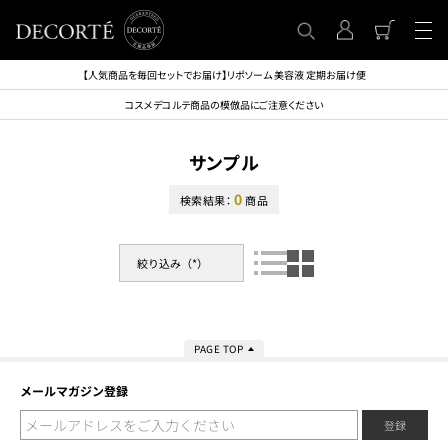
【人気商品を毎回セットでお届け】リポソーム 美容液 定期お届け便
コスメデコルテ商品の模倣品にご注意ください
サンプル
0
検索結果：
商品
絞り込み（*）
PAGE TOP
メールマガジン登録
登録