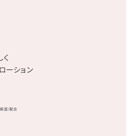
しく
ローション
（保湿）配合