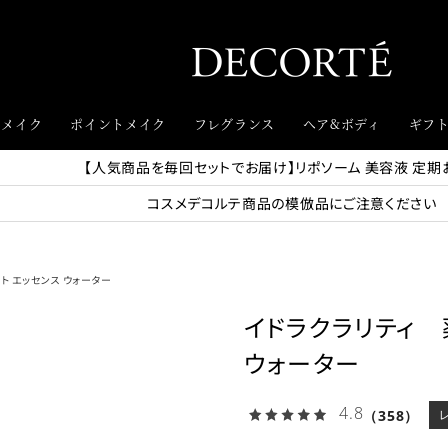
スメイク
ポイントメイク
フレグランス
ヘア&ボディ
ギフ
【人気商品を毎回セットでお届け】リポソーム 美容液 定期
コスメデコルテ商品の模倣品にご注意ください
ト エッセンス ウォーター
イドラクラリティ 
ウォーター
4.8
（358）