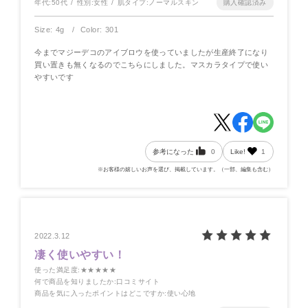
年代:
50代
性別:
女性
肌タイプ:
ノーマルスキン
Size: 4g
Color: 301
今までマジーデコのアイブロウを使っていましたが生産終了になり
買い置きも無くなるのでこちらにしました。マスカラタイプで使い
やすいです
参考になった
0
Like!
1
※お客様の嬉しいお声を選び、掲載しています。（一部、編集も含む）
2022.3.12
凄く使いやすい！
使った満足度
:★★★★★
何で商品を知りましたか
:口コミサイト
商品を気に入ったポイントはどこですか
:使い心地