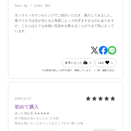
Size: 4g
Color: 302
オンラインカウンセリングでご紹介いただき、購入してみました。
眉マスカラは光が当たると角度によって白浮きするものもあります
が、こちらはとても自然に毛流れを整えることができて気に入って
います。
参考になった
0
Like!
1
※お客様の嬉しいお声を選び、掲載しています。（一部、編集も含む）
2024.12.17
初めて購入
使った満足度
:★★★★★
何で商品を知りましたか
:その他
商品を気に入ったポイントはどこですか
:使い心地