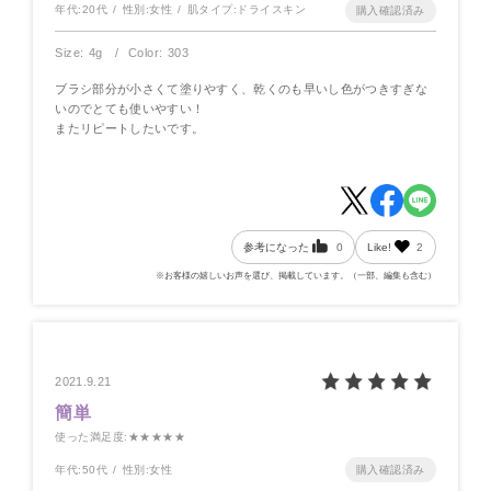
年代:
20代
性別:
女性
肌タイプ:
ドライスキン
Size: 4g
Color: 303
ブラシ部分が小さくて塗りやすく、乾くのも早いし色がつきすぎな
いのでとても使いやすい！
またリピートしたいです。
参考になった
0
Like!
2
※お客様の嬉しいお声を選び、掲載しています。（一部、編集も含む）
2021.9.21
簡単
使った満足度
:★★★★★
年代:
50代
性別:
女性