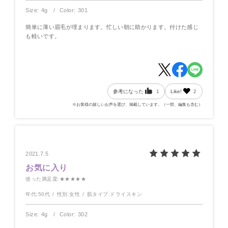
Size: 4g
Color: 301
簡単に薄い眉毛が埋まります。忙しい朝に助かります。付けた感じ
も軽いです。
参考になった
1
Like!
2
※お客様の嬉しいお声を選び、掲載しています。（一部、編集も含む）
2021.7.5
お気に入り
使った満足度
:★★★★★
年代:
50代
性別:
女性
肌タイプ:
ドライスキン
Size: 4g
Color: 302