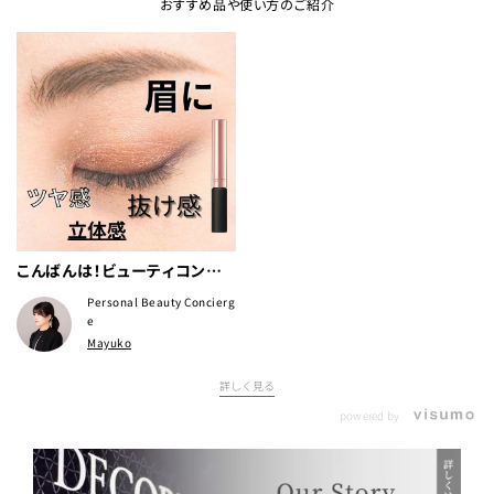
おすすめ品や使い方のご紹介
こんばんは！ビューティコンサ
ルタントのErikoです。 みなさ
Personal Beauty Concierg
ま、眉でこのような悩みはござ
e
Mayuko
いませんか？
詳しく見る
powered by