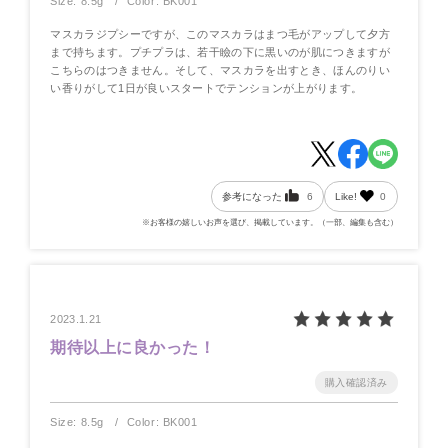
Size: 8.5g
Color: BK001
マスカラジプシーですが、このマスカラはまつ毛がアップして夕方
まで持ちます。プチプラは、若干瞼の下に黒いのが肌につきますが
こちらのはつきません。そして、マスカラを出すとき、ほんのりい
い香りがして1日が良いスタートでテンションが上がります。
参考になった
6
Like!
0
※お客様の嬉しいお声を選び、掲載しています。（一部、編集も含む）
2023.1.21
期待以上に良かった！
Size: 8.5g
Color: BK001