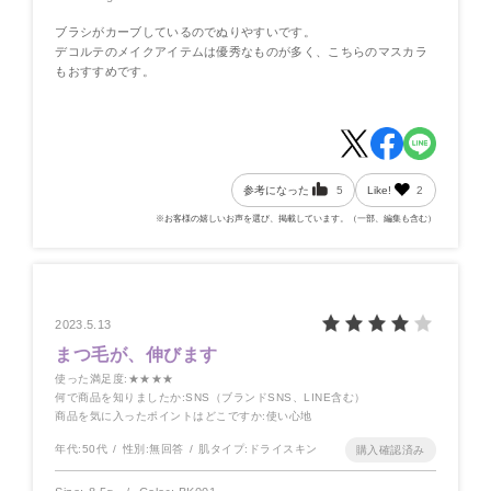
ブラシがカーブしているのでぬりやすいです。
デコルテのメイクアイテムは優秀なものが多く、こちらのマスカラ
もおすすめです。
参考になった
5
Like!
2
※お客様の嬉しいお声を選び、掲載しています。（一部、編集も含む）
2023.5.13
まつ毛が、伸びます
使った満足度
:★★★★
何で商品を知りましたか
:SNS（ブランドSNS、LINE含む）
商品を気に入ったポイントはどこですか
:使い心地
年代:
50代
性別:
無回答
肌タイプ:
ドライスキン