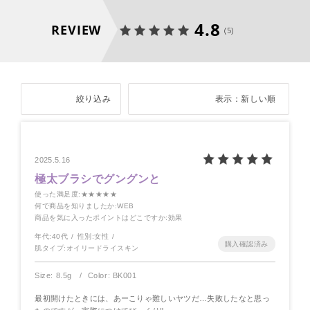
4.8
REVIEW
(5)
絞り込み
表示：新しい順
2025.5.16
極太ブラシでグングンと
使った満足度
:★★★★★
何で商品を知りましたか
:WEB
商品を気に入ったポイントはどこですか
:効果
年代:
40代
性別:
女性
肌タイプ:
オイリードライスキン
Size: 8.5g
Color: BK001
最初開けたときには、あーこりゃ難しいヤツだ…失敗したなと思っ