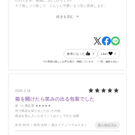
たのですが、実際につけてびっくり‼️
テク無しコツ無しで、ぐんぐん可愛いまつ毛に変身します。
太すぎるブラシに程良く絡まったマスカラが、まつ毛に上手く絡み
続きを読む
ついて、軽くスライドするだけでチャーミングな瞳になるんです。
長さはそこまで出ませんが、若くないのでそこもまたよく、これま
で使っていたマスカラに戻れません…
もっと早くに出会いたかったです。
悩んでいる方、ぜひ一度お試しあれ♡
ビューラーをする際にあまり一気に上に巻き上げず、少し斜め上に
参考になった
3
Like!
0
小刻みに上げた後、このマスカラを着けてみてください！
決して高い買い物ではないと思います。
※お客様の嬉しいお声を選び、掲載しています。（一部、編集も含む）
こんなに可愛くなれるんですもの‼️
2025.2.18
箱を開けたら笑みの出る包装でした
使った満足度
:★★★★★
何で商品を知りましたか
:その他
商品を気に入ったポイントはどこですか
:効果
年代:
50代
性別:
女性
肌タイプ:
ノーマルスキン