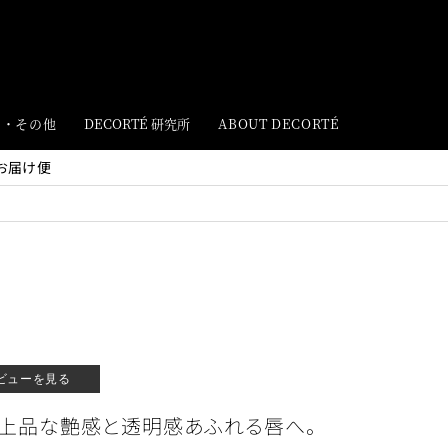
ト・その他
DECORTÉ 研究所
ABOUT DECORTÉ
お届け便
ビューを見る
、上品な艶感と透明感あふれる唇へ。