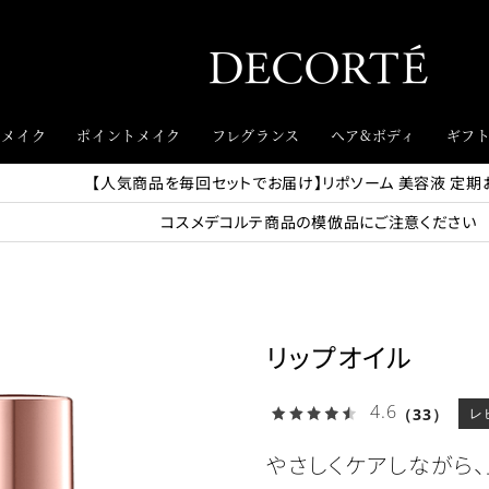
スメイク
ポイントメイク
フレグランス
ヘア&ボディ
ギフ
【人気商品を毎回セットでお届け】リポソーム 美容液 定期
コスメデコルテ商品の模倣品にご注意ください
リップオイル
4.6
（33）
レ
やさしくケアしながら