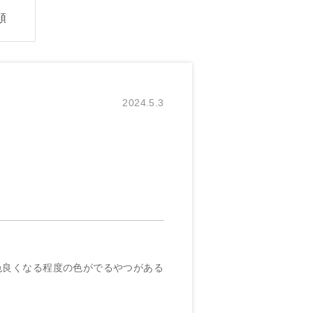
順
2024.5.3
色良くなる程度の色がでるやつがある