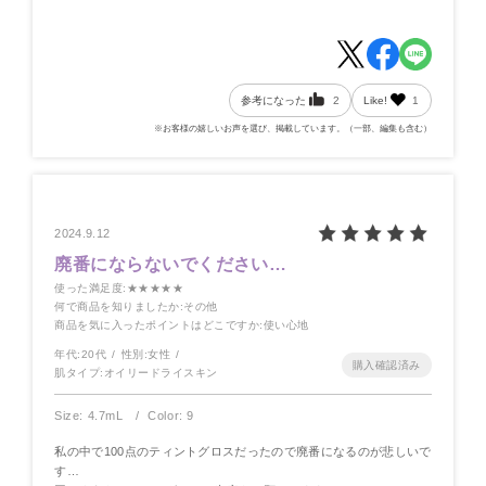
参考になった
2
Like!
1
※お客様の嬉しいお声を選び、掲載しています。（一部、編集も含む）
2024.9.12
廃番にならないでください…
使った満足度
:★★★★★
何で商品を知りましたか
:その他
商品を気に入ったポイントはどこですか
:使い心地
年代:
20代
性別:
女性
肌タイプ:
オイリードライスキン
Size: 4.7mL
Color: 9
私の中で100点のティントグロスだったので廃番になるのが悲しいで
す…