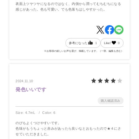
表面上ツヤツヤになるのではなく、内側から潤ってむちむちになる
感じがあった。色も可愛い。でも色落ちはしやすかった。
参考になった
1
Like!
0
※お客様の嬉しいお声を選び、掲載しています。（一部、編集も含む）
2024.11.10
発色いいです
Size: 4.7mL
Color: 6
のびもよくつけやすいです。
色味がもうちょっと赤みがあったら良いなとおもったので★４にさ
せていただきました。