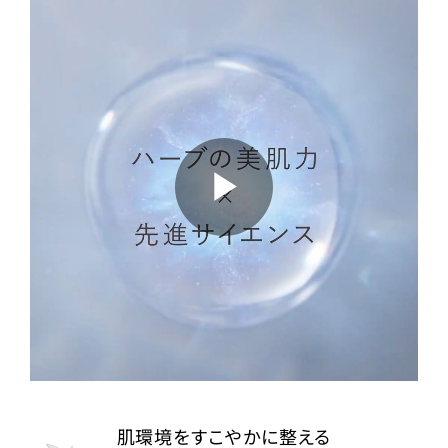
a
y
V
P
i
l
d
a
肌環境をすこやかに整える