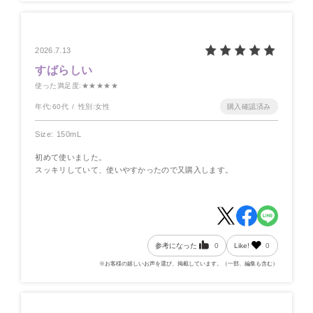
2026.7.13
すばらしい
使った満足度
:★★★★★
年代:
60代
性別:
女性
Size: 150mL
初めて使いました。
スッキリしていて、使いやすかったので又購入します。
参考になった
0
Like!
0
※お客様の嬉しいお声を選び、掲載しています。（一部、編集も含む）