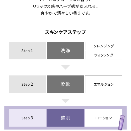
e
リラックス感やハーブ感があふれる、
爽やかで清々しい香りです。
スキンケアステップ
o
クレンジング
洗浄
1
Step
ウォッシング
柔軟
2
Step
エマルジョン
整肌
3
Step
ローション