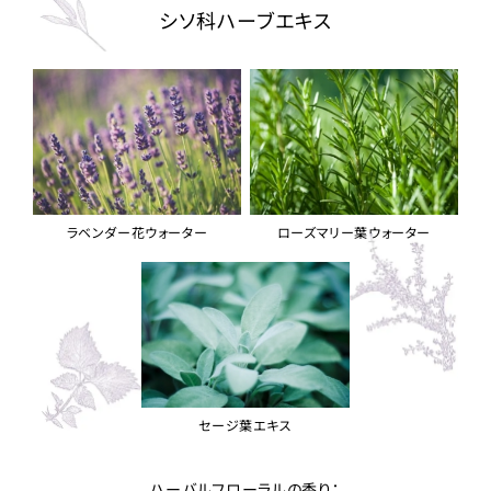
シソ科ハーブエキス
e
y
o
V
ラベンダー花ウォーター
ローズマリー葉ウォーター
i
d
セージ葉エキス
ハーバルフローラルの香り：