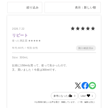
絞り込み
表示：新しい順
2026.7.22
リピート
使った満足度
:★★★★★
年代:
60代
性別:
女性
Size: 300mL
以前に150miを買って、使って良かったので、
又、買いました！今度は300miです。
参考になった
0
Like!
1
※お客様の嬉しいお声を選び、掲載しています。（一部、編集も含む）