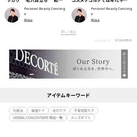
燥” 悩みの方！ 本日は、爽やか
問わず、お悩みに合わせて さま
Personal Beauty Concierg
Personal Beauty Concierg
なオイルコントロールスキンケ
ざまなシリーズの化粧水をご用
e
e
Miwa
Miwa
アをご紹介いたします😉
意しております🌈
詳しく見る
powered by
アイテムキーワード
化粧水
保湿ケア
毛穴ケア
不安定肌ケア
HERBAL CONCENTRATE 商品一覧
メンズギフト