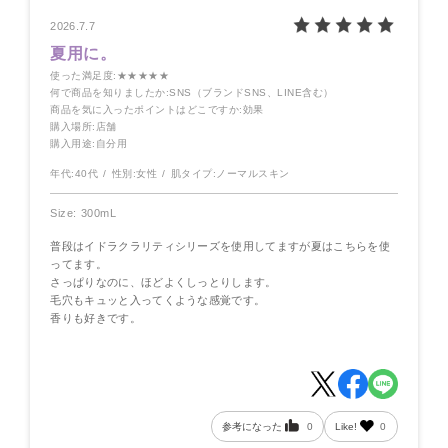
2026.7.7
夏用に。
使った満足度
:★★★★★
何で商品を知りましたか
:SNS（ブランドSNS、LINE含む）
商品を気に入ったポイントはどこですか
:効果
購入場所
:店舗
購入用途
:自分用
年代:
40代
性別:
女性
肌タイプ:
ノーマルスキン
Size: 300mL
普段はイドラクラリティシリーズを使用してますが夏はこちらを使
ってます。
さっぱりなのに、ほどよくしっとりします。
毛穴もキュッと入ってくような感覚です。
香りも好きです。
参考になった
0
Like!
0