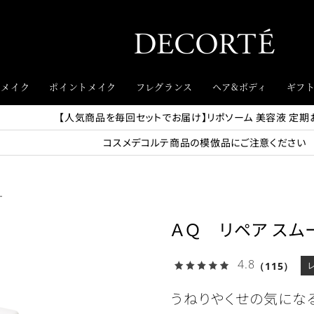
スメイク
ポイントメイク
フレグランス
ヘア&ボディ
ギフ
【人気商品を毎回セットでお届け】リポソーム 美容液 定期
コスメデコルテ商品の模倣品にご注意ください
ー
ＡＱ リペア スム
4.8
（115）
うねりやくせの気にな