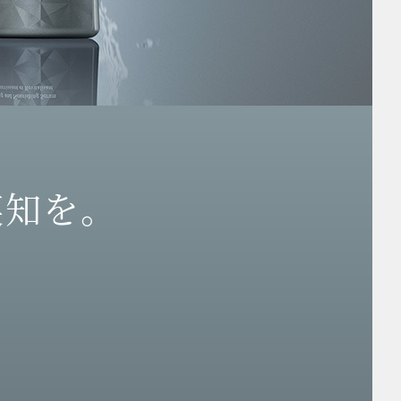
英知を。
、