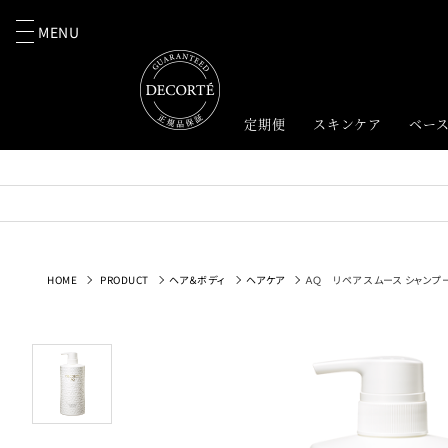
MENU
定期便
スキンケア
ベー
HOME
PRODUCT
ヘア＆ボディ
ヘアケア
ＡＱ リペア スムース シャンプ