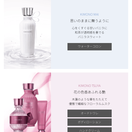
KIMONO MAI
思いのままに舞うように
心をくすぐる甘いバニラに
和茶が透明感を奏でる
バニラスウィート
ウォーターコロン
KIMONO TSUYA
花の色香あふれる艶
木蓮のような華をたたえて
優雅で繊細なフローラルムスク
オードトワレ
ボディローション
ハンドクリーム