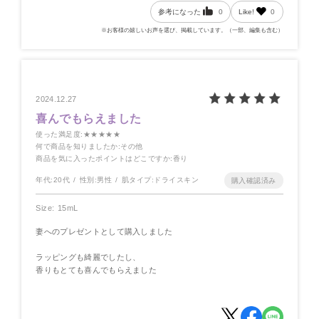
参考になった
0
Like!
0
※お客様の嬉しいお声を選び、掲載しています。（一部、編集も含む）
2024.12.27
喜んでもらえました
使った満足度
:★★★★★
何で商品を知りましたか
:その他
商品を気に入ったポイントはどこですか
:香り
年代:
20代
性別:
男性
肌タイプ:
ドライスキン
Size: 15mL
妻へのプレゼントとして購入しました
ラッピングも綺麗でしたし、
香りもとても喜んでもらえました