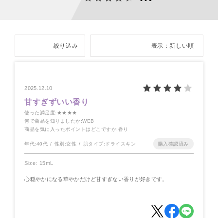
絞り込み
表示：新しい順
2025.12.10
甘すぎずいい香り
使った満足度
:★★★★
何で商品を知りましたか
:WEB
商品を気に入ったポイントはどこですか
:香り
年代:
40代
性別:
女性
肌タイプ:
ドライスキン
Size: 15mL
心穏やかになる華やかだけど甘すぎない香りが好きです。