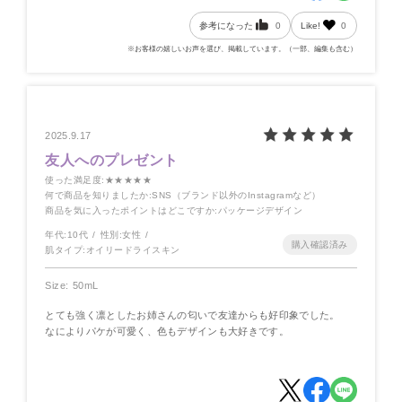
参考になった
0
Like!
0
※お客様の嬉しいお声を選び、掲載しています。（一部、編集も含む）
2025.9.17
友人へのプレゼント
使った満足度
:★★★★★
何で商品を知りましたか
:SNS（ブランド以外のInstagramなど）
商品を気に入ったポイントはどこですか
:パッケージデザイン
年代:
10代
性別:
女性
肌タイプ:
オイリードライスキン
Size: 50mL
とても強く凛としたお姉さんの匂いで友達からも好印象でした。
なによりパケが可愛く、色もデザインも大好きです。