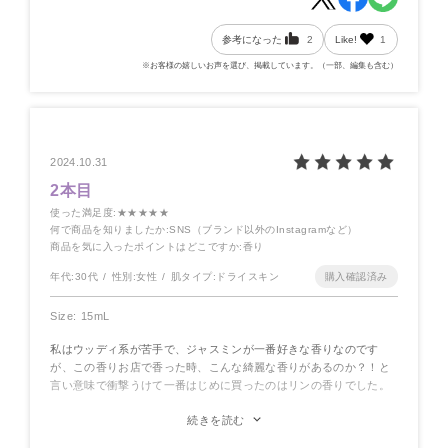
参考になった
2
Like!
1
※お客様の嬉しいお声を選び、掲載しています。（一部、編集も含む）
2024.10.31
2本目
使った満足度
:★★★★★
何で商品を知りましたか
:SNS（ブランド以外のInstagramなど）
商品を気に入ったポイントはどこですか
:香り
年代:
30代
性別:
女性
肌タイプ:
ドライスキン
Size: 15mL
私はウッディ系が苦手で、ジャスミンが一番好きな香りなのです
が、この香りお店で香った時、こんな綺麗な香りがあるのか？！と
言い意味で衝撃うけて一番はじめに買ったのはリンの香りでした。
ジャスミンとウッディがすごい綺麗な香りで、こちらもうっとりす
続きを読む
る香りで癒されます。ユイよりこちらの方が大人っぽい香りが気分
変えたい時によく使います。こちらの香り使ってても香り褒められ