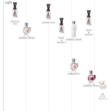
CRYSTAL
OSMANTHUS
TEA
PEAR
&
WOODY
ROSE
KIMONO URARA
KIMONO HIKARI
&
MUGUET
KIMONO YUI
KIMONO TSUYA
AQ
オード
パルファン