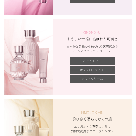
KIMONO YUI
やさしい幸福に結ばれた可憐さ
爽やかな酢橘から紡がれる透明感ある
トランスペアレントフローラル
オードトワレ
ボディローション
ハンドクリーム
KIMONO KIHIN
誇り高く満ちてゆく気品
エレガントな菖蒲のように
知的で高貴なフローラルシプレ