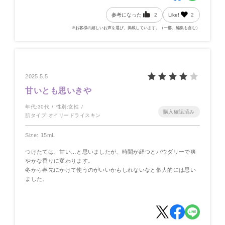
参考になった
2
Like!
2
※お客様の嬉しいお声を選び、掲載しています。（一部、編集も含む）
2025.5.5
甘いとも思いきや
年代:
30代
性別:
女性
肌タイプ:
オイリードライスキン
Size: 15mL
つけたては、甘い…と思いましたが、時間が経つとパウダリーで爽
やかな香りに変わります。
冬から春先にかけて使うのがいいかもしれないなと個人的には思い
ました。