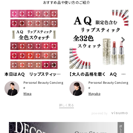
おすすめ品や使い方のご紹介
本日はＡＱ リップスティック
【大人の品格を磨く ＡＱ リ
全色スウォッチをご紹介いたし
ップスティック全色紹介】
Personal Beauty Concierg
Personal Beauty Concierg
ます🌈
e
e
Miwa
Mayuko
詳しく見る
powered by