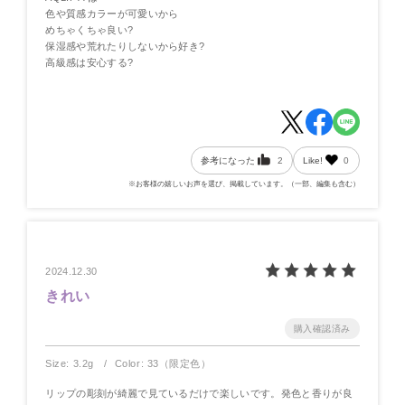
色や質感カラーが可愛いから
めちゃくちゃ良い?
保湿感や荒れたりしないから好き?
高級感は安心する?
参考になった
2
Like!
0
※お客様の嬉しいお声を選び、掲載しています。（一部、編集も含む）
2024.12.30
きれい
Size: 3.2g
Color: 33（限定色）
リップの彫刻が綺麗で見ているだけで楽しいです。発色と香りが良