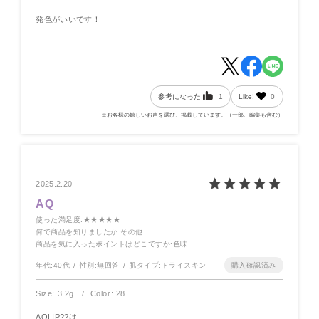
発色がいいです！
参考になった
1
Like!
0
※お客様の嬉しいお声を選び、掲載しています。（一部、編集も含む）
2025.2.20
AQ
使った満足度
:★★★★★
何で商品を知りましたか
:その他
商品を気に入ったポイントはどこですか
:色味
年代:
40代
性別:
無回答
肌タイプ:
ドライスキン
Size: 3.2g
Color: 28
AQLIP??は