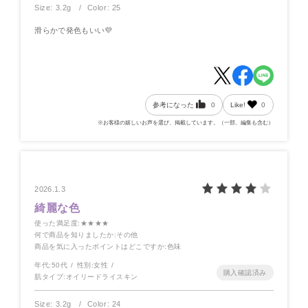
Size: 3.2g
Color: 25
滑らかで発色もいい💜
参考になった
0
Like!
0
※お客様の嬉しいお声を選び、掲載しています。（一部、編集も含む）
2026.1.3
綺麗な色
使った満足度
:★★★★
何で商品を知りましたか
:その他
商品を気に入ったポイントはどこですか
:色味
年代:
50代
性別:
女性
肌タイプ:
オイリードライスキン
Size: 3.2g
Color: 24