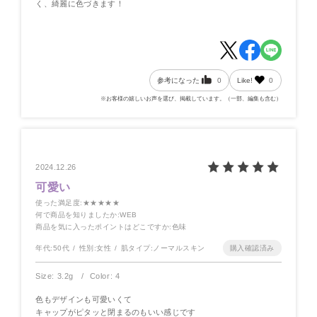
く、綺麗に色づきます！
参考になった
0
Like!
0
※お客様の嬉しいお声を選び、掲載しています。（一部、編集も含む）
2024.12.26
可愛い
使った満足度
:★★★★★
何で商品を知りましたか
:WEB
商品を気に入ったポイントはどこですか
:色味
年代:
50代
性別:
女性
肌タイプ:
ノーマルスキン
Size: 3.2g
Color: 4
色もデザインも可愛いくて
キャップがピタッと閉まるのもいい感じです