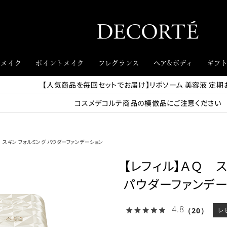
スメイク
ポイントメイク
フレグランス
ヘア&ボディ
ギフ
【人気商品を毎回セットでお届け】リポソーム 美容液 定期
コスメデコルテ商品の模倣品にご注意ください
 スキン フォルミング パウダーファンデーション
【レフィル】ＡＱ 
パウダーファンデー
4.8
（20）
レ