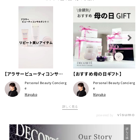
【アラサービューティコンサル
【おすすめ母の日ギフト】
タントのリピート買いアイテ
Personal Beauty Concierg
Personal Beauty Concierg
ム】
e
e
Mayuko
Mayuko
詳しく見る
powered by