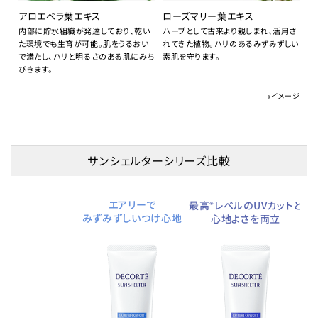
アロエベラ葉エキス
ローズマリー葉エキス
内部に貯水組織が発達しており、乾い
ハーブとして古来より親しまれ、活用さ
た環境でも生育が可能。肌をうるおい
れてきた植物。ハリのあるみずみずしい
で満たし、ハリと明るさのある肌にみち
素肌を守ります。
びきます。
※イメージ
サンシェルターシリーズ比較
※
エアリーで
汗
最高
レベルのUVカットと
みずみずしいつけ心地
心地よさを両立