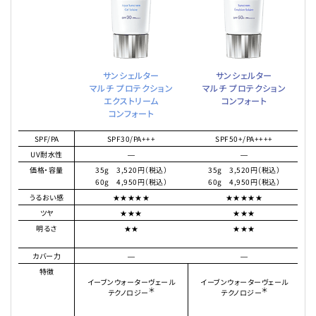
サンシェルター
サンシェルター
マルチ プロテクション
マルチ プロテクション
エクストリーム
コンフォート
コンフォート
SPF/PA
SPF30/PA+++
SPF50+/PA++++
UV耐水性
―
―
価格・容量
35g 3,520円（税込）
35g 3,520円（税込）
60g 4,950円（税込）
60g 4,950円（税込）
うるおい感
★★★★★
★★★★★
ツヤ
★★★
★★★
明るさ
★★
★★★
カバー力
―
―
特徴
イーブンウォーターヴェール
イーブンウォーターヴェール
＊
＊
テクノロジー
テクノロジー