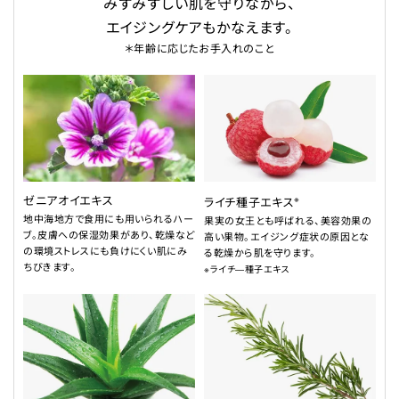
みずみずしい肌を守りながら、
エイジングケアもかなえます。
＊年齢に応じたお手入れのこと
ゼニアオイエキス
※
ライチ種子エキス
地中海地方で食用にも用いられるハー
果実の女王とも呼ばれる、美容効果の
ブ。皮膚への保湿効果があり、乾燥など
高い果物。エイジング症状の原因とな
の環境ストレスにも負けにくい肌にみ
る乾燥から肌を守ります。
ちびきます。
※ライチ―種子エキス