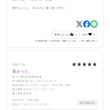
伸びもいいし、ズレもなく凄く使いやすい
参考になった
1
Like!
0
※お客様の嬉しいお声を選び、掲載しています。（一部、編集も含む）
2026.7.29
良かった
使った満足度
:★★★★★
何で商品を知りましたか
:口コミサイト
商品を気に入ったポイントはどこですか
:使い心地
購入場所
:公式オンラインブティック
購入用途
:自分用
年代:
40代
性別:
女性
肌タイプ:
オイリードライスキン