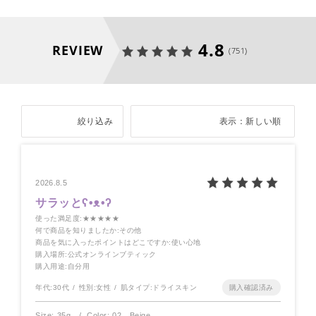
4.8
REVIEW
(751)
絞り込み
表示：新しい順
2026.8.5
サラッとʕ•ᴥ•ʔ
使った満足度
:★★★★★
何で商品を知りましたか
:その他
商品を気に入ったポイントはどこですか
:使い心地
購入場所
:公式オンラインブティック
購入用途
:自分用
年代:
30代
性別:
女性
肌タイプ:
ドライスキン
Size: 35g
Color: 02 Beige