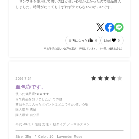
サンプルを使用して思いのほか使い心地がよかったので現品購入
しました。時間がたってもくずれずテカらないのがいいです。
参考になった
0
Like!
0
※お客様の嬉しいお声を選び、掲載しています。（一部、編集も含む）
2026.7.24
血色◎です。
使った満足度
:★★★★
何で商品を知りましたか
:その他
商品を気に入ったポイントはどこですか
:使い心地
購入場所
:店舗
購入用途
:自分用
年代:
40代
性別:
女性
肌タイプ:
ノーマルスキン
Size: 35g
Color: 10 Lavender Rose