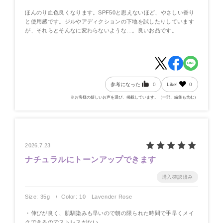
ほんのり血色良くなります。SPF50と思えないほど、やさしい香り
と使用感です。ジルやアディクションの下地を試したりしています
が、それらとそんなに変わらないような…。良いお品です。
参考になった
0
Like!
0
※お客様の嬉しいお声を選び、掲載しています。（一部、編集も含む）
2026.7.23
ナチュラルにトーンアップできます
Size: 35g
Color: 10 Lavender Rose
・伸びが良く、肌馴染みも早いので朝の限られた時間で手早くメイ
クできるのでストレスがない。