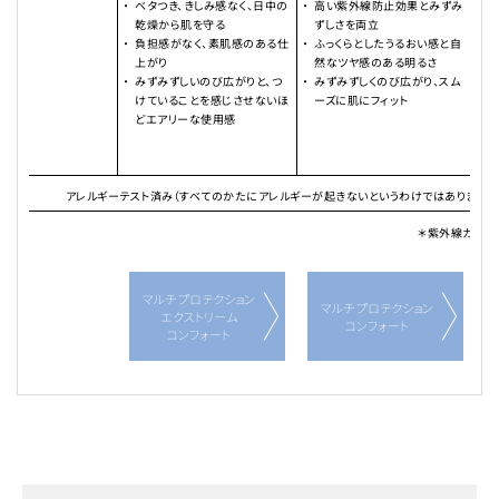
ベタつき、きしみ感なく、日中の
高い紫外線防止効果とみずみ
乾燥から肌を守る
ずしさを両立
負担感がなく、素肌感のある仕
ふっくらとしたうるおい感と自
上がり
然なツヤ感のある明るさ
みずみずしいのび広がりと、つ
みずみずしくのび広がり、スム
けていることを感じさせないほ
ーズに肌にフィット
どエアリーな使用感
アレルギーテスト済み（すべてのかたにアレルギーが起きないというわけではありません。
＊紫外線カット
※
マルチ プロテクション
マルチ プロテクション
エクストリーム
コンフォート
コンフォート