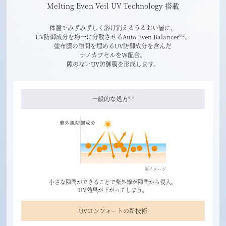
Melting Even Veil UV Technology 搭載
体温でみずみずしく溶け消えるうるおい層に、
UV防御成分を均一に分散させるAuto Even Balancer
、
※2
塗布膜の隙間を埋めるUV防御成分を含んだ
ナノカプセルをW配合。
隙のないUV防御膜を形成します。
一般的な処方
※3
※イメージ
小さな隙間ができることで紫外線が隙間から侵入。
UV効果が下がってしまう。
UVコンフォートの新技術