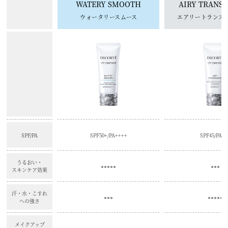
WATERY SMOOTH
AIRY TRANS
ウォータリースムース
エアリートランス
SPF/PA
SPF50+/PA++++
SPF45/PA+
うるおい・
●●●●●
●●●
スキンケア効果
汗・水・こすれ
●●●
●●●●●
への強さ
メイクアップ