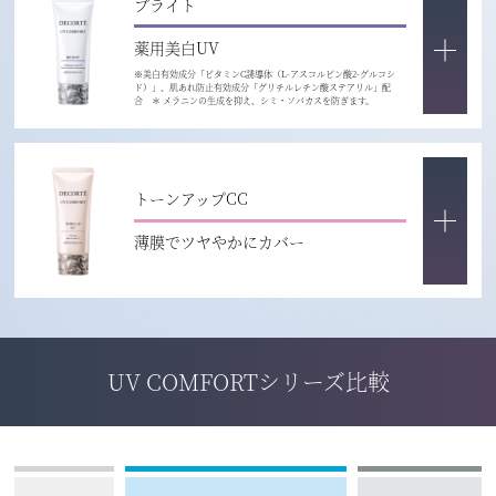
ブライト
薬用美白UV
※美白有効成分「ビタミンC誘導体（L-アスコルビン酸2-グルコシ
ド）」、肌あれ防止有効成分「グリチルレチン酸ステアリル」配
合 ＊ メラニンの生成を抑え、シミ・ソバカスを防ぎます。
トーンアップCC
薄膜でツヤやかにカバー
UV COMFORTシリーズ比較