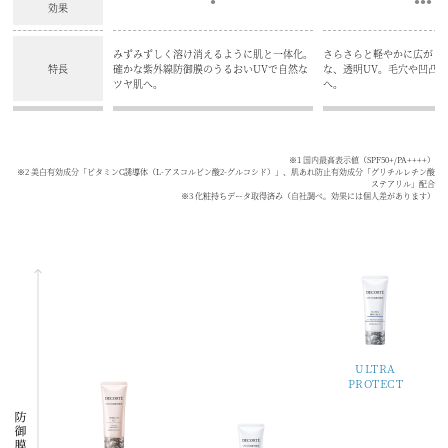
●
●●●
効果
みずみずしく溶け消えるように肌と一体化。
さらさらと軽やかに広がり
特長
確かな紫外線防御膜のうるおいUVで自然な
な、透明UV。毛穴や凹凸
ツヤ肌へ。
へ。
※1 国内最高表示値（SPF50+/PA++++）
※2 美白有効成分「ビタミンC誘導体（L-アスコルビン酸2-グルコシド）」、肌あれ防止有効成分「グリチルレチン酸
ステアリル」配合
※3 化粧持ちデータ取得済み（自社調べ。効果には個人差があります）
ULTRA
PROTECT