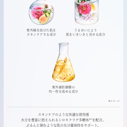
紫外線を浴びた肌を
うるおいにより
スキンケアする成分
肌をいきいきと見せる成分
紫外線防御膜の
均一性を高める成分
※イメージ
スキンケアのような快適な使用感
水分を豊富に抱えられるシロキクラゲ多糖体
を配合。
※5
ぷるんと弾むような肌の水分量保持をサポート。