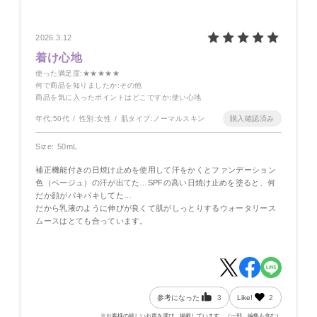
2026.3.12
着け心地
使った満足度
:★★★★★
何で商品を知りましたか
:その他
商品を気に入ったポイントはどこですか
:使い心地
年代:
50代
性別:
女性
肌タイプ:
ノーマルスキン
Size: 50mL
補正機能付きの日焼け止めを使用して汗をかくとファンデーション
色（ベージュ）の汗が出てた…SPFの高い日焼け止めを塗ると、何
だか顔がパキパキしてた…
だから乳液のように伸びが良くて肌がしっとりするウォータリース
ムースはとても合っています。
参考になった
3
Like!
2
※お客様の嬉しいお声を選び、掲載しています。（一部、編集も含む）