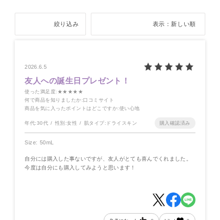
絞り込み
表示：新しい順
2026.6.5
友人への誕生日プレゼント！
使った満足度
:★★★★★
何で商品を知りましたか
:口コミサイト
商品を気に入ったポイントはどこですか
:使い心地
年代:
30代
性別:
女性
肌タイプ:
ドライスキン
Size: 50mL
自分には購入した事ないですが、友人がとても喜んでくれました。
今度は自分にも購入してみようと思います！