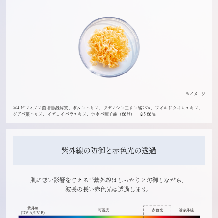
※イメージ
※4 ビフィズス菌培養溶解質、ボタンエキス、アデノシン三リン酸2Na、ワイルドタイムエキス、
グアバ葉エキス、イザヨイバラエキス、ホホバ種子油（保湿） ※5 保湿
紫外線の防御と赤色光の透過
肌に悪い影響を与える
紫外線はしっかりと防御しながら、
※6
波長の長い赤色光は透過します。