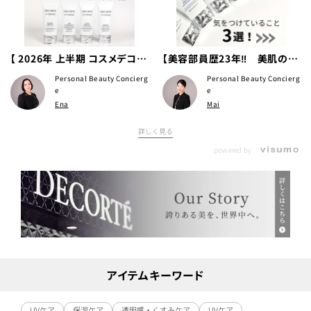
【 2026年 上半期 コスメデコル
【美容部員歴23年‼ 美肌のた
テ パーソナルビューティ コン
めに気をつけていること3選！】
Personal Beauty Concierg
Personal Beauty Concierg
シェルジュの美容部員が選ぶ！
e
e
Ena
Mai
ベストコスメ～スキンケア編～
】
詳しく見る
powered by
アイテムキーワード
UVケア
保湿ケア
透明感・くすみケア
UVケア