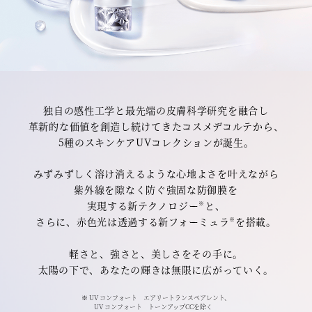
独自の感性工学と最先端の皮膚科学研究を融合し
革新的な価値を創造し続けてきたコスメデコルテから、
5種のスキンケアUVコレクションが誕生。
みずみずしく溶け消えるような心地よさを叶えながら
紫外線を隙なく防ぐ強固な防御膜を
実現する新テクノロジー
と、
※
さらに、赤色光は透過する新フォーミュラ
を搭載。
※
軽さと、強さと、美しさをその手に。
太陽の下で、あなたの輝きは無限に広がっていく。
※ UV コンフォート エアリートランスペアレント、
UV コンフォート トーンアップCCを除く