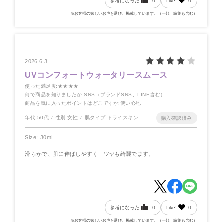
参考になった
0
Like!
0
※お客様の嬉しいお声を選び、掲載しています。（一部、編集も含む）
2026.6.3
UVコンフォートウォータリースムース
使った満足度
:★★★★
何で商品を知りましたか
:SNS（ブランドSNS、LINE含む）
商品を気に入ったポイントはどこですか
:使い心地
年代:
50代
性別:
女性
肌タイプ:
ドライスキン
Size: 30mL
滑らかで、肌に伸ばしやすく ツヤも綺麗でます。
参考になった
0
Like!
0
※お客様の嬉しいお声を選び、掲載しています。（一部、編集も含む）