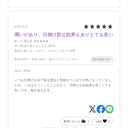
2026.5.9
潤いがあり、日焼け防止効果もありとても良い
使った満足度
:★★★★★
何で商品を知りましたか
:WEB
商品を気に入ったポイントはどこですか
:効果
年代:
40代
性別:
女性
肌タイプ:
ドライスキン
Size: 30mL
いつも日焼け止め下地を塗ると乾燥やつっぱりが気になっていまし
たが、これはそういったことがなく、日焼け止め効果も高くとても
良いです。毎日使えます。
参考になった
0
Like!
0