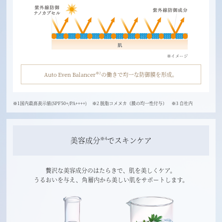
※イメージ
Auto Even Balancer
の働きで均一な防御膜を形成。
※2
※1国内最高表示値(SPF50+/PA++++) ※2 脱脂コメヌカ（膜の均一性付与） ※3 自社内
美容成分
でスキンケア
※4
贅沢な美容成分のはたらきで、肌を美しくケア。
うるおいを与え、角層内から美しい肌をサポートします。