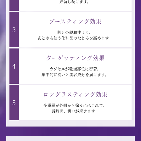
i
貯留し続けます。
ブースティング効果
3
d
肌との親和性よく、
あとから使う化粧品のなじみを高めます。
ターゲッティング効果
e
4
カプセルが乾燥部位に密着。
集中的に潤いと美容成分を届けます。
o
ロングラスティング効果
5
多重層が外側から徐々にほぐれて、
長時間、潤いが続きます。