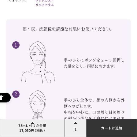
ウォッシング
アドバンスト
リペアセラム
朝・夜、洗顔後の清潔なお肌にお使いください。
1
手のひらにポンプを２～３回押し
た量をとり、両頬におきます。
2
手のひら全体で、顔の内側から外
側へのばします。
中指を中心に、口の周り目の周り
の細かい部分を丁寧になじませま
す。
75mL 付けかえ用
カートに追加
1
17,050円（税込）