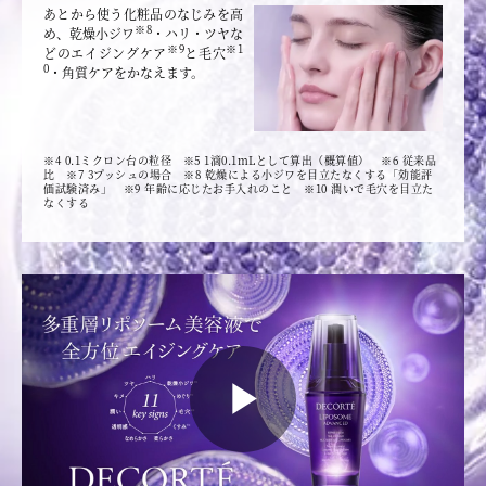
あとから使う化粧品のなじみを高
※8
め、乾燥小ジワ
・ハリ・ツヤな
※9
※1
どのエイジングケア
と毛穴
0
・角質ケアをかなえます。
※4 0.1ミクロン台の粒径 ※5 1滴0.1mLとして算出（概算値） ※6 従来品
比 ※7 3プッシュの場合 ※8 乾燥による小ジワを目立たなくする「効能評
価試験済み」 ※9 年齢に応じたお手入れのこと ※10 潤いで毛穴を目立た
なくする
P