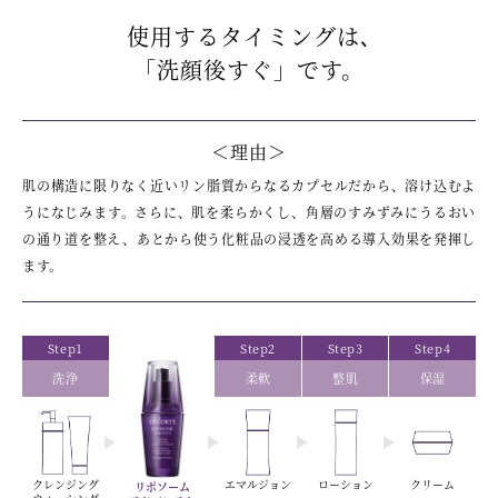
使用するタイミングは､
「洗顔後すぐ」です。
＜理由＞
肌の構造に限りなく近いリン脂質からなるカプセルだから、溶け込むよ
うになじみます。さらに、肌を柔らかくし、角層のすみずみにうるおい
の通り道を整え、あとから使う化粧品の浸透を高める導入効果を発揮し
ます。
Step1
Step2
Step3
Step4
洗浄
柔軟
整肌
保湿
クレンジング
エマルジョン
ローション
クリーム
リポソーム