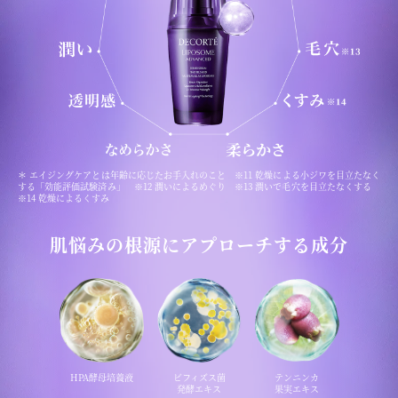
＊ エイジングケアとは年齢に応じたお手入れのこと ※11 乾燥による小ジワを目立たなく
する「効能評価試験済み」 ※12 潤いによるめぐり ※13 潤いで毛穴を目立たなくする
※14 乾燥によるくすみ
肌悩みの根源にアプローチする成分
HPA酵母培養液
ビフィズス菌
テンニンカ
発酵エキス
果実エキス