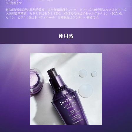
※5角層まで
HPA酵母培養液は酵母培養液・加水分解酵母タンパク、ビフィズス菌発酵エキスはビフィズ
ス菌培養溶解質、セラミドはセラミドNG、NMF複合体はアセチルグルタミン・PCA-Na・
セリン、ビタミンEはトコフェロール、白樺樹液はシラカンバ樹液です。
使用感