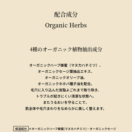
配合成分
Organic Herbs
4種のオーガニック植物抽出成分
オーガニックハーブ蜂蜜（マヌ力ハチミツ）、
オーガニックセージ葉抽出エキス、
オーガニックオリーブ油、
オーガニックホホバ種子油を配合。
毛穴に入り込んだ皮脂よごれまで取り除き、
トラブルが起きにくい清潔な状態へ。
またうるおいを守ることで、
肌全体や毛穴まわりをなめらかに美しく整えます。
保湿成分
＊オーガニックハーブ蜂蜜[マヌカハチミツ]・オーガニックセージ