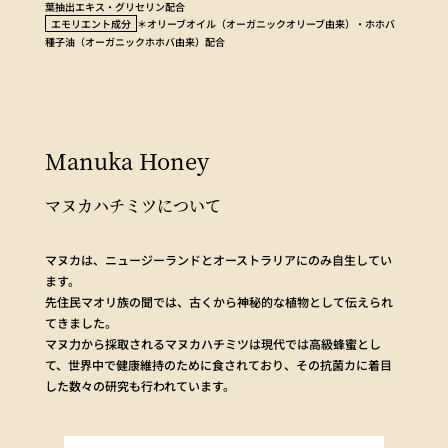
葉抽出エキス・グリセリン配合
エモリエント成分
＊オリーブオイル（オーガニックオリーブ由来）・ホホバ
種子油（オーガニックホホバ由来）配合
Manuka Honey
マヌカハチミツについて
マヌカは、ニュージーランドとオーストラリアにのみ自生してい
ます。
先住民マオリ族の聞では、古くから神秘的な植物として伝えられ
てきました。
マヌ力から採取されるマヌカハチミツは現代では高級蜂蜜とし
て、世界中で健康維持のために食されており、その抗菌カに着目
した数々の研究も行われています。