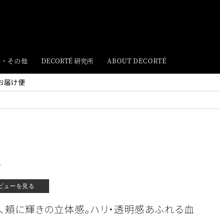
ト・その他
DECORTÉ 研究所
ABOUT DECORTÉ
お届け便
ュ
ビューを見る
く、頬に輝きの立体感。ハリ・透明感あふれる血