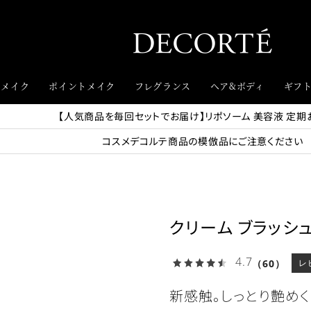
スメイク
ポイントメイク
フレグランス
ヘア&ボディ
ギフ
【人気商品を毎回セットでお届け】リポソーム 美容液 定期
コスメデコルテ商品の模倣品にご注意ください
クリーム ブラッシ
4.7
（60）
レ
新感触。しっとり艶め