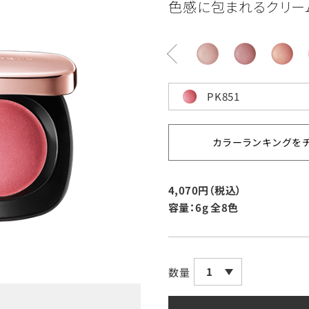
色感に包まれるクリー
PK851
カラーランキングを
4,070円（税込）
容量：6g
全8色
1
数量