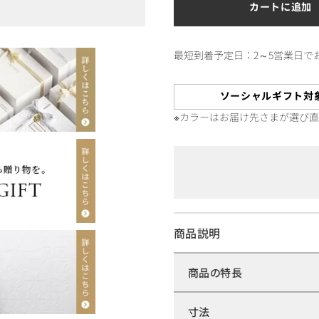
カートに追加
最短到着予定日：2～5営業日で
ソーシャルギフト対
※カラーはお届け先さまが選び
商品説明
商品の特長
寸法