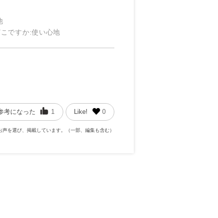
他
どこですか
:使い心地
参考になった
1
Like!
0
お声を選び、掲載しています。（一部、編集も含む）