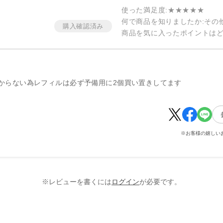
使った満足度
:★★★★★
何で商品を知りましたか
:その
ン
商品を気に入ったポイントは
からない為レフィルは必ず予備用に2個買い置きしてます
※お客様の嬉しい
※レビューを書くには
ログイン
が必要です。