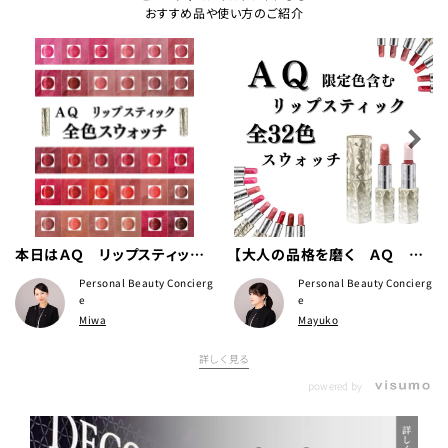
おすすめ品や使い方のご紹介
本日はＡＱ リップスティック
【大人の品格を磨く ＡＱ リ
全色スウォッチをご紹介いたし
ップスティック全色紹介】
Personal Beauty Concierg
Personal Beauty Concierg
ます🌈
e
e
Miwa
Mayuko
詳しく見る
powered by