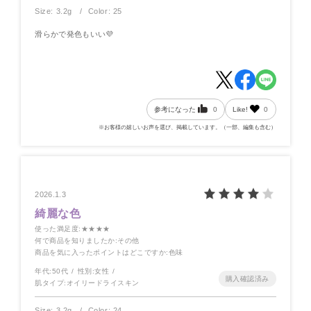
Size: 3.2g
Color: 25
滑らかで発色もいい💜
参考になった
0
Like!
0
※お客様の嬉しいお声を選び、掲載しています。（一部、編集も含む）
2026.1.3
綺麗な色
使った満足度
:★★★★
何で商品を知りましたか
:その他
商品を気に入ったポイントはどこですか
:色味
年代:
50代
性別:
女性
肌タイプ:
オイリードライスキン
Size: 3.2g
Color: 24