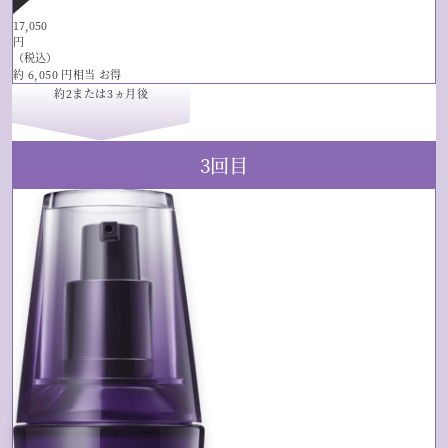
17,050
円
（税込）
約
6,050
円相当
お得
約2
または
3ヵ月後
3回目