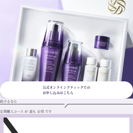
Beaute Research調べ 2026年4月「日本 2026年第1四半期版レポート(Copy
right©2026 Beauté Research SAS)」における百貨店プレステージ美容液市
場の2023年1月〜2026年3月 累計売上金額ベース
※2
雑誌・WEB等のメディアにおけるリポソームシリーズの累計受賞総数(20
26年6月末時点)
＊画像は75mL定期お届け便の3回分のお渡しイメージです。各回のキット内
容や包装とは異なります。
このページは
「定期購入コースを店頭で申し込みの場合」の
ご案内ページです。
オンラインでお申し込みの場合は
下記よりご確認ください。
公式オンラインブティックでの
お申し込みはこちら
続
けるなら
定期購入コース
が
最も
お得
です