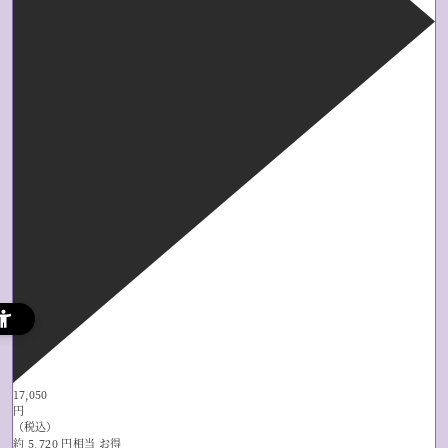
17,050
円
（税込）
約
5,720
円相当
お得