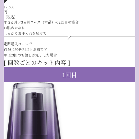
17,600
円
（税込）
＊ 2ヵ月／3ヵ月コース（本品）の2回目の場合
お肌のために
しっかりお手入れを続けて
定期購入コース
で
約
26,290
円
相当
も
お得
です
＊ 全3回のお渡しが完了した場合
[ 回数ごとのキット内容 ]
1回目