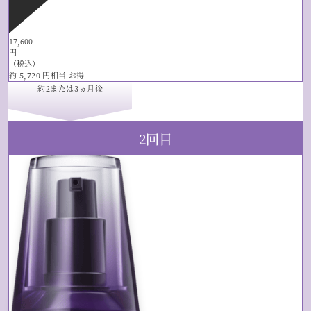
17,600
円
（税込）
約
5,720
円相当
お得
約2
または
3ヵ月後
2回目