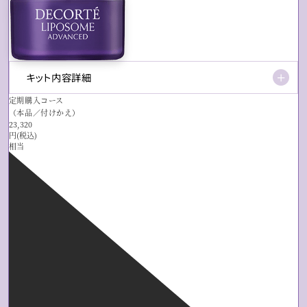
キット内容詳細
＋
定期購入コース
（本品／付けかえ）
23,320
円(税込)
相当