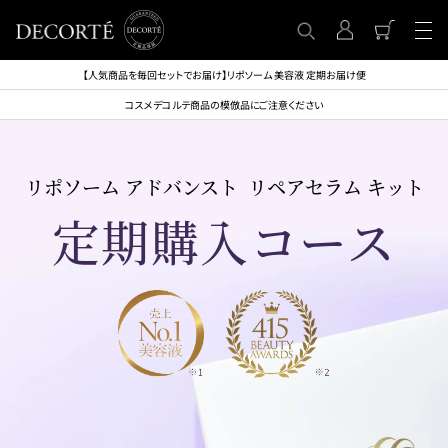
【人気商品を毎回セットでお届け】リポソーム 美容液 定期お届け便
コスメデコルテ商品の模倣品にご注意ください
リポソーム アドバンスト リペアセラム キット
定期購入コース
※1
Beaute Research調べ 2026年4月「日本 2026年第1四半期版レポート(C
opyright©2026 Beauté Research SAS)」における百貨店プレステージスキ
ンケア市場の2023年1月〜2026年3月 累計売上金額ベース