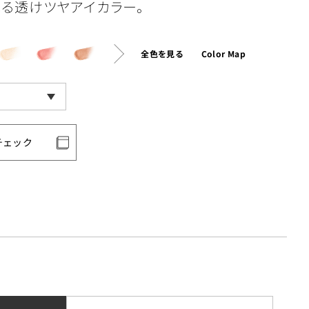
光る透けツヤアイカラー。
全色を見る
Color Map
チェック