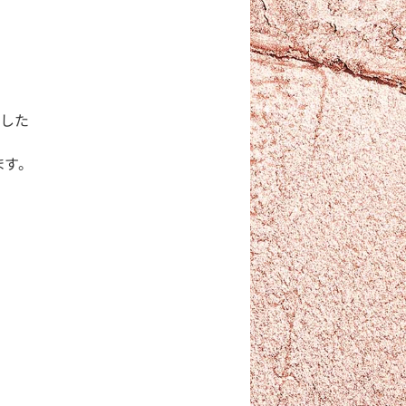
生した
す。
。