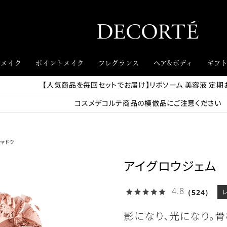
スメイク
ポイントメイク
フレグランス
ヘア&ボディ
ギフ
【人気商品を毎回セットでお届け】リポソーム 美容液 定期
コスメデコルテ商品の模倣品にご注意ください
ャドウ
アイグロウジェム
4.8
（524）
影になり、光になり。骨