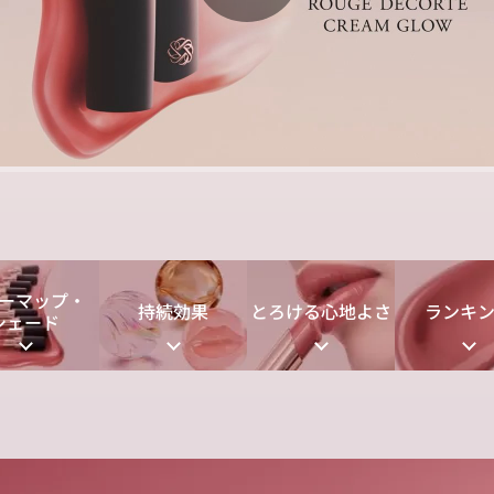
P
l
a
ーマップ・
持続効果
とろける心地よさ
ランキ
シェード
y
V